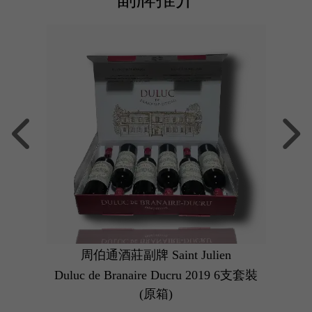
滿話題的頂級酒莊，其葡萄酒的高品質是最讓人驚艷的： Robert 
有醇美的黑莓,散發著巧克力裹櫻桃、微甜的香氣
 Haut Lafitte 2018 紅酒非常精緻，單寧柔滑
6
Dul
周伯通酒莊副牌 Saint Julien
Duluc de Branaire Ducru 2019 6支套裝
(原箱)