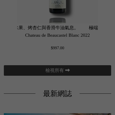
果、烤杏仁與香滑牛油氣息。
年份果香澎湃爆發，熱情果與西柚香氣極度濃郁，酸度明亮
極端高溫造就奢華成熟果
Chateau de Beaucastel Blanc 2022
Cl
$997.00
檢視所有
最新網誌