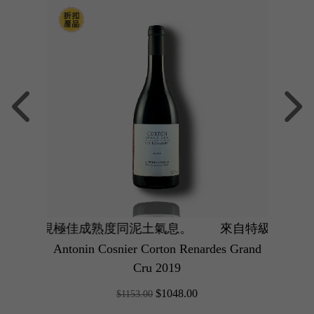
88
靚年展現極佳成熟度同泥土氣息。
年果實熟透甜美討好，紅車厘子與玫瑰香氣撲鼻，單寧極度
世微型酒莊！內行人必搶超班入門，21 經典涼爽年份展
王者之村霸氣之作！18 極溫暖大年份
來自特級園 Corton Ren
Pinot
Antonin Cosnier Corton Renardes Grand
B
Cru 2019
$1048.00
$1153.00