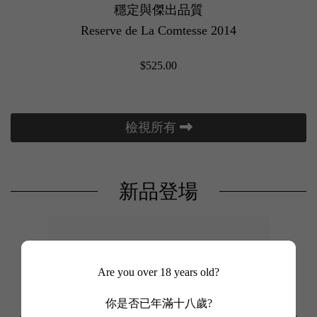
穩定與傑出品質
Reserve de La Comtesse 2014
$525.00
檢視所有
新品登場
年完美結合高雅與強大力量，白桃與火石香氣濃郁，口感如
世紀神話靚年超值名莊副牌！完美繼承正牌精準度
支禮盒套裝
La
Are you over 18 years old?
你是否已年滿十八歲?