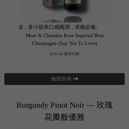
多汁甜美口感圓潤，求婚必備。
誘惑，野士多啤梨與玫瑰花香狂野奔放，多汁甜美口感圓
浪漫宣言特別版！專
高
 Rose
Moet & Chandon Rose Imperial Brut
Mo
Champagne (Say Yes To Love)
$593.00
$701.00
檢視所有
Burgundy Pinot Noir — 玫瑰
花瓣般優雅