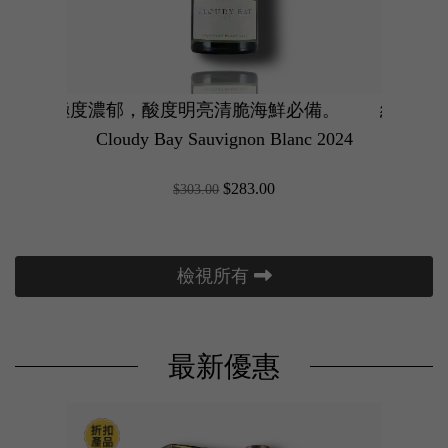
濃郁，酸度明亮清脆海鮮必備。
純淨白桃果香與精緻烤榛子、雲呢拿木桶香氣完美融合，
23 最新年份主打極致清新與活力！紅桑子與玫
紐西蘭長相思世界級指
Cloudy Bay Sauvignon Blanc 2024
$283.00
$303.00
檢視所有
最新優惠
紅少女心！LVMH 旗下高質粉紅氣泡酒，野士多啤梨與