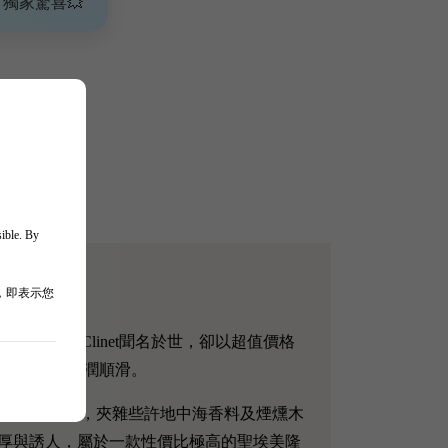
、獨家驚喜💥
sible. By
，即表示您
L’Église Clinet聞名於世，卻以超值價格
郁飽滿、口感圓潤順滑。
與黑朱古力風味，夾雜些許地中海香料及煙燻木
厚與誘人，屬於一款性價比極高的聖埃美隆