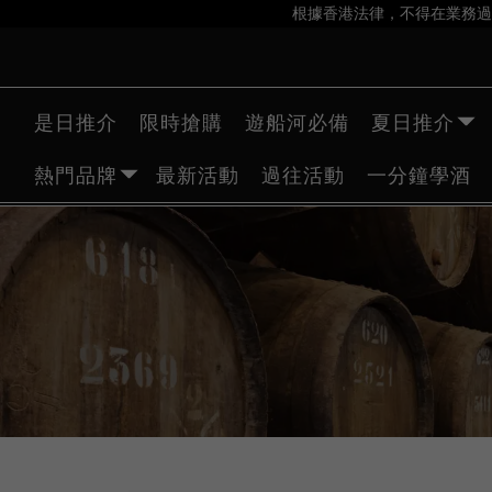
根據香港法律，不得在業務過
是日推介
限時搶購
遊船河必備
夏日推介
熱門品牌
最新活動
過往活動
一分鐘學酒