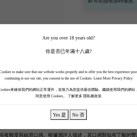
🎁 即刻接收限時優惠
Are you over 18 years old?
你是否已年滿十八歲?
ookies to make sure that our website works properly and to offer you the best experience pos
continuing to use our site, you consent to the use of Cookies.
Learn More Privacy Policy
Cookies來確保我們的網站正常運作，並致力為您提供最佳體驗。繼續使用我們的網站
同意使用 Cookies。
了解更多 隱私權政策
nis Durantou之手的右岸佳釀，其酒莊位於聖埃美隆的邊緣地帶，雖不如
3年為波爾多的高溫年份，使得這款酒的Merlot成熟度極佳，風味濃
Yes 是
No 否
成熟紅色水果、黑莓果醬、甘草與微妙的松露氣息，入口後帶有黑櫻桃
添複雜度與絲滑口感。根據酒評人描述，其口感類似布丁般的豐