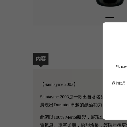
內容
We use C
我們使用
【Saintayme 2003】
Saintayme 2003是一款出自著名釀酒師De
展現出Durantou卓越的釀酒功力。200
此酒以100% Merlot釀製，展現出
質氣息。單寧柔順，餘韻悠長，經陳年後更