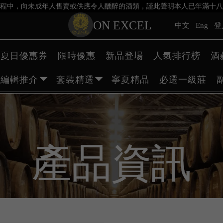
程中，向未成年人售賣或供應令人醺醉的酒類，謹此聲明本人已年滿十八
ON EXCEL
中文
Eng
登
夏日優惠券
限時優惠
新品登場
人氣排行榜
酒
編輯推介
套裝精選
寧夏精品
必選一級莊
產品資訊