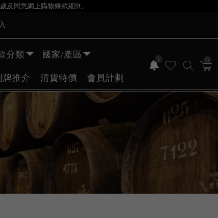
歲及同意網上購物條款細則。
入
款分類
國家/產區
1
0
副牌推介
清貨特價
會員計劃