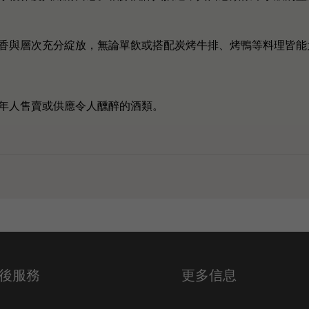
香與層次充分綻放，無論單飲或搭配炭烤牛排、烤鴨等料理皆能
年人售賣或供應令人醺醉的酒類。
後服務
更多信息