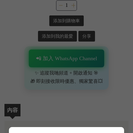
添加到購物車
添加到我的最愛
分享
📲 加入 WhatsApp Channel
✨ 追蹤我哋頻道 + 開啟通知 🎯
🎁 即刻接收限時優惠、獨家驚喜💥
內容
波爾多慕里斯（Moulis-en-Médoc）產區高性價比名莊