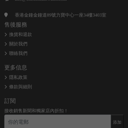
香港金鐘金鐘道89號力寶中心一座34樓3403室
售後服務
換貨和退款
關於我們
聯絡我們
更多信息
隱私政策
條款與細則
訂閱
接收銷售新聞和獨家店內折扣！
添加