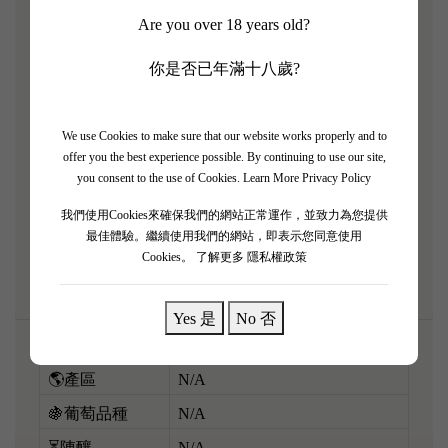
Are you over 18 years old?
——Château Maucaillou（摩卡尤莊園）2017 優雅清
新年份！ 2017 年波爾多主打優雅清新，酒莊無刻意
你是否已年滿十八歲?
追求強硬骨架，反而釀出果香非常純淨、質感極度柔
滑嘅佳釀。 倒出嚟充滿純淨嘅黑車厘子、紅布冧、
紫羅蘭花香，伴隨住高雅嘅雪松木同淡淡嘅鉛筆芯礦
We use Cookies to make sure that our website works properly and to
offer you the best experience possible. By continuing to use our site,
物氣息。 酒體適中，入口充滿生命力，酸度精準開
you consent to the use of Cookies.
Learn More Privacy Policy
胃，單寧幼滑似天鵝絨，完全無厚重感，極之解渴。
我們使用Cookies來確保我們的網站正常運作，並致力為您提供
呢支酒極具法式高雅氣質，而家飲已經非常舒服，配
最佳體驗。繼續使用我們的網站，即表示您同意使用
搭燒鴨、香煎鴨胸或者玫瑰豉油雞，果香完美昇華！
Cookies。
了解更多 隱私權政策
Yes 是
No 否
🌎產區
N/A
🍇葡萄品種
N/A
⏳陳釀
N/A