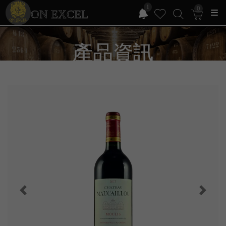
1
0
ON EXCEL
產品資訊