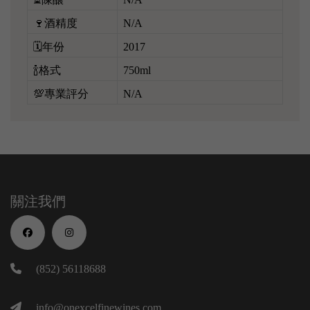
🍷酒精度
N/A
🗓️年份
2017
🍾格式
750ml
💯專業評分
N/A
關注我們
(852) 56118688
info@onexcelfinewines.com