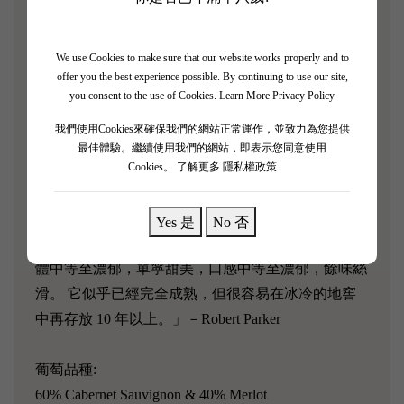
超二級酒莊Cos d'Estournel坐落於Pauillac與Saint-
Estephe之間，與Chateau Lafite為鄰。崇尚自然的
We use Cookies to make sure that our website works properly and to
Chateau Cos d'Estournel嚴選採收後的葡萄，再以自然
offer you the best experience possible. By continuing to use our site,
重力法運送葡萄，並嚴格監控發酵的溫度。酒莊所有
you consent to the use of Cookies.
Learn More Privacy Policy
的酒都在新桶中陳年，以強調口感與表現豐富的木桶
我們使用Cookies來確保我們的網站正常運作，並致力為您提供
香氣。
最佳體驗。繼續使用我們的網站，即表示您同意使用
Cookies。
了解更多 隱私權政策
「這款 1982 年的葡萄酒仍然呈現出美麗的深寶石紅/
紫色調，以及一組令人驚嘆的芳香，包括藍色和黑色
Yes 是
No 否
水果、肥沃的泥土、鮮花、甘草和香料盒。 該酒酒
體中等至濃郁，單寧甜美，口感中等至濃郁，餘味絲
滑。 它似乎已經完全成熟，但很容易在冰冷的地窖
中再存放 10 年以上。」－Robert Parker
葡萄品種:
60% Cabernet Sauvignon & 40% Merlot