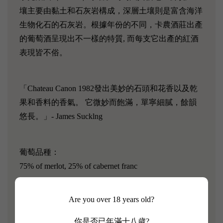
壤主要由黏土和石灰岩構成，深層土壤則是富含海洋
生物化石的石灰岩。根據年份的不同，卡農酒莊出產
的葡萄酒呈現出不一樣的特質, 而每支它出產的紅酒
表現皆不俗。
「Chateau Canon 1982發出美妙的石頭和花香以及乾
果和香料的香氣。 它微妙而飽滿，單寧細膩，餘韻
悠長。」- James Sucklng
葡萄品種：
75% of merlot, 25% of cabernet franc
[Chateau Cos d'Estournel 1982]
Are you over 18 years old?
Robert Parker 評分：96/100
你是否已年滿十八歲?