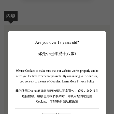
內容
【Xige Year of the Snake Limited Edition 2021】
Are you over 18 years old?
Xige Year of the Snake Limited Edition 2021 是西鴿首創
你是否已年滿十八歲?
王冠品種 赤霞珠 與中國特色品種 蛇龍珠 混釀調配方
案，在赤霞珠的力量與蛇龍珠的柔美融合中，找到細
We use Cookies to make sure that our website works properly and to
緻精妙的平衡點，將力量與柔美的平衡推向新高度，
offer you the best experience possible. By continuing to use our site,
是西鴿經典的標誌性混釀干紅。
you consent to the use of Cookies.
Learn More Privacy Policy
Xige Year of the Snake Limited Edition 2021香氣濃郁，
我們使用Cookies來確保我們的網站正常運作，並致力為您提供
最佳體驗。繼續使用我們的網站，即表示您同意使用
有黑色水果的香氣如黑莓，黑李子，同時又伴有雪
Cookies。
了解更多 隱私權政策
松，香料，紅棗糕的香氣，入口飽滿多汁，單寧細膩
優雅。