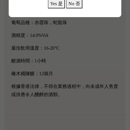
Yes 是
No 否
年份：2021
葡萄品種：赤霞珠，蛇龍珠
酒精度：14.0%Vol
最佳飲用溫度：16-20°C
醒酒時間：1小時
橡木桶陳釀：12個月
根據香港法律，不得在業務過程中，向未成年人售賣
或供應令人醺醉的酒類。