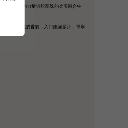
龍珠 混釀調配方案，在赤霞珠的力量與蛇龍珠的柔美融合中，
時又伴有雪松，香料，紅棗糕的香氣，入口飽滿多汁，單寧