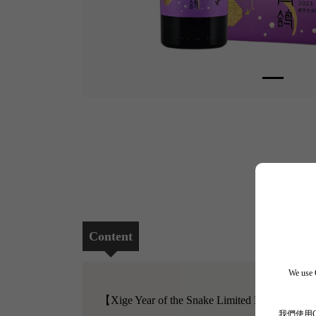
Content
We use C
【Xige Year of the Snake Limited Edition 202
我們使用