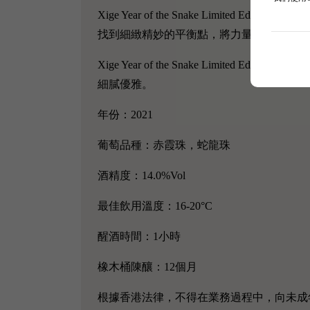
Xige Year of the Snake Limi
找到細緻精妙的平衡點，將力量與柔美的平
Xige Year of the Snake Lim
細膩優雅。
年份：2021
葡萄品種：赤霞珠，蛇龍珠
酒精度：14.0%Vol
最佳飲用溫度：16-20°C
醒酒時間：1小時
橡木桶陳釀：12個月
根據香港法律，不得在業務過程中，向未成