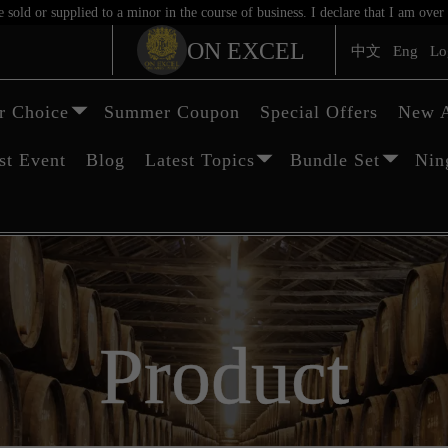
sold or supplied to a minor in the course of business. I declare that I am ov
ON EXCEL
中文
Eng
Lo
 Choice
Summer Coupon
Special Offers
New A
st Event
Blog
Latest Topics
Bundle Set
Nin
Product