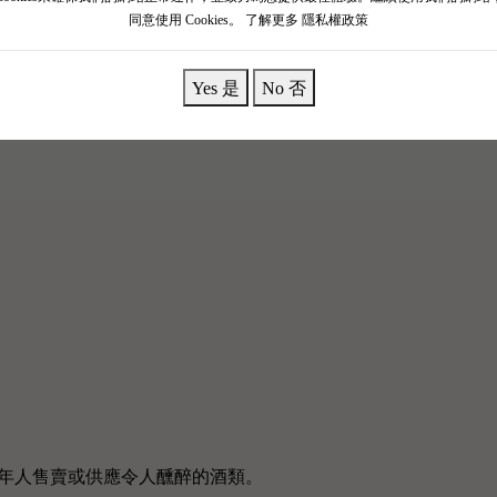
同意使用 Cookies。
了解更多 隱私權政策
ted Edition 2021 是西鴿首創王冠品種 赤霞珠 與中國特色品種 蛇
衡推向新高度，是西鴿經典的標誌性混釀干紅。
Yes 是
No 否
ited Edition 2021香氣濃郁，有黑色水果的香氣如黑莓，黑李子，同
年人售賣或供應令人醺醉的酒類。