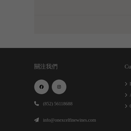
關注我們
Cu
(852) 56118688
info@onexcelfinewines.com