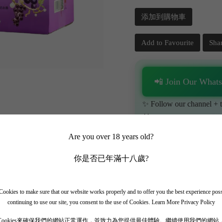
添加到購物車
Add to Favourite
Sha
📲 Join Our What
✨ Follow our channel + t
🎁 Get instant access to t
Are you over 18 years old?
你是否已年滿十八歲?
ookies to make sure that our website works properly and to offer you the best experience pos
continuing to use our site, you consent to the use of Cookies.
Learn More Privacy Policy
1】
Cookies來確保我們的網站正常運作，並致力為您提供最佳體驗。繼續使用我們的網站