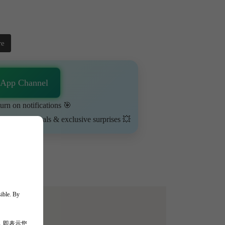
re
sApp Channel
urn on notifications 🎯
ime-limited deals & exclusive surprises 💥
sible. By
，即表示您