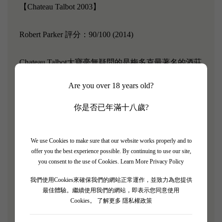
【Chateau Talbot 2003】
Robert Parker 評分：90/100 (2014)
Chateau Talbot大寶毫無疑問的是梅多克最著名的酒莊
之一，是陳年潛力的冠軍，圓潤易飲，丹寧柔順細
Are you over 18 years old?
緻。Chateau Talbot是有個性的葡萄酒，有著哈瓦那雪
茄，甘草的複雜香味，經典傳統。
你是否已年滿十八歲?
「Chateau Talbot 2003完全成熟，中等酒體、多汁。
We use Cookies to make sure that our website works properly and to
黑橄欖醬混合了紅黑醋栗、新馬鞍皮、甘草和香料的
offer you the best experience possible. By continuing to use our site,
香氣。」－ Robert Parker
you consent to the use of Cookies.
Learn More Privacy Policy
我們使用Cookies來確保我們的網站正常運作，並致力為您提供
葡萄品種 :
最佳體驗。繼續使用我們的網站，即表示您同意使用
70% Cabernet Sauvignon, 25% Merlot, 4% Petit Verdot
Cookies。
了解更多 隱私權政策
and 1% Cabernet Franc