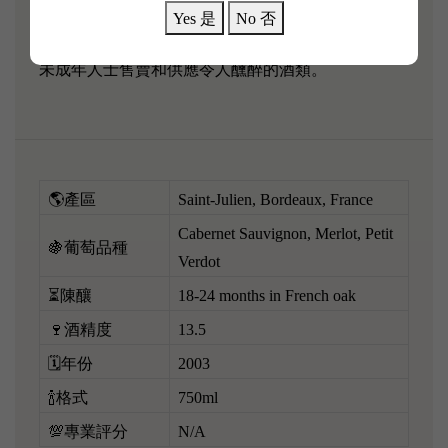
Yes 是
No 否
根據新法例禁止任何人在業務過程中，向18歲以下的
未成年人士售賣和供應令人醺醉的酒類。
🌎產區
Saint-Julien, Bordeaux, France
Cabernet Sauvignon, Merlot, Petit
🍇葡萄品種
Verdot
⏳陳釀
18-24 months in French oak
🍷酒精度
13.5
🗓️年份
2003
🍾格式
750ml
💯專業評分
N/A