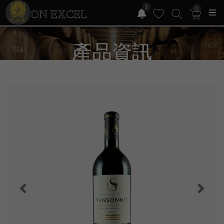
1
0
ON EXCEL
產品資訊