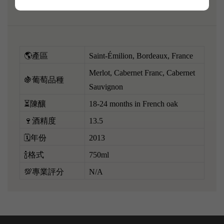
🌎產區
Saint-Émilion, Bordeaux, France
Merlot, Cabernet Franc, Cabernet
🍇葡萄品種
Sauvignon
⏳陳釀
18-24 months in French oak
🍷酒精度
13.5
🗓️年份
2013
🍾格式
750ml
💯專業評分
N/A