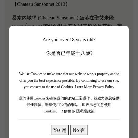
【Chateau Sansonnet 2013】
桑索內城堡 (Château Sansonnet) 坐落在聖艾米隆
(Saint-Émilion) 獨特的黏土石灰岩高原的最高點。葡
萄園佔地 7 公頃，是毗鄰分級優質葡萄園的一處獨特
Are you over 18 years old?
地產。種植的葡萄品種比例為97%梅洛和3%品麗珠。
你是否已年滿十八歲?
Chateau Sansonnet 2013 年份酒呈現深紫紅色，帶有成
熟黑色水果的香氣。由於 2013 年產量極低，因此口
感相當濃鬱，帶有大量成熟水果的味道，餘味悠長、
We use Cookies to make sure that our website works properly and to
offer you the best experience possible. By continuing to use our site,
鹹味。
you consent to the use of Cookies.
Learn More Privacy Policy
葡萄品種:
我們使用Cookies來確保我們的網站正常運作，並致力為您提供
最佳體驗。繼續使用我們的網站，即表示您同意使用
97% Merlot, 3% Cabernet Franc
Cookies。
了解更多 隱私權政策
根據香港法律，不得在業務過程中，向未成年人售賣
Yes 是
No 否
或供應令人醺醉的酒類。