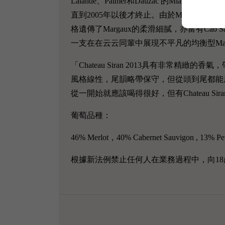
Lalande、Palmer和Dauzac 的Miailh
直到2005年以後才終止。由於Miailhe家族在
格遺傳了Margaux的柔滑細膩，亦富有Cab 
一支在在云云同輩中展現不平凡的均衡型Mar
「Chateau Siran 2013具有非常
風格線性，尾韻略帶保守，但從頭到尾都能展現出新
從一開始就應該喝得很好，但有Chateau Sira
葡萄品種：
46% Merlot，40% Cabernet Sauvigon , 13% Peti
根據新法例禁止任何人在業務過程中，向18