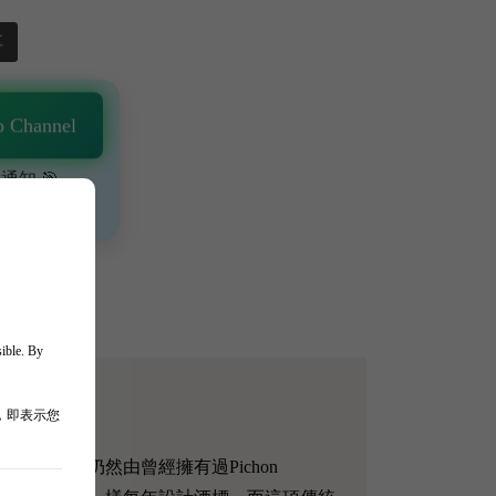
享
 Channel
通知 🎯
、獨家驚喜💥
sible. By
，即表示您
莊之一，至今仍然由曾經擁有過Pichon