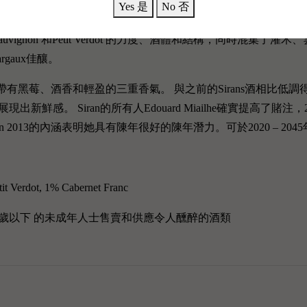
e家族所管理，釀製水準可見一班。Chateau Siran最大的特色是跟Chatea
Yes 是
No 否
1859年才接手Chateau Siran，錯過了1855分級的重要時刻，
Sauvignon 和Petit Verdot 的力度、酒體和結構，同時
gaux佳釀。
精緻的香氣，帶有黑莓、酒香和輕盈的三重香氣。 與之前的Sirans酒
鮮感。 Siran的所有人Edouard Miailhe確實提高了賭
n 2013的內涵表明她具有陳年很好的陳年潛力。可於2020 – 2045年開瓶
t Verdot, 1% Cabernet Franc
歲以下 的未成年人士售賣和供應令人醺醉的酒類