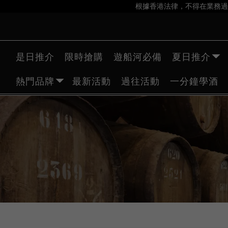
根據香港法律，不得在業務過
是日推介
限時搶購
遊船河必備
夏日推介
熱門品牌
最新活動
過往活動
一分鐘學酒