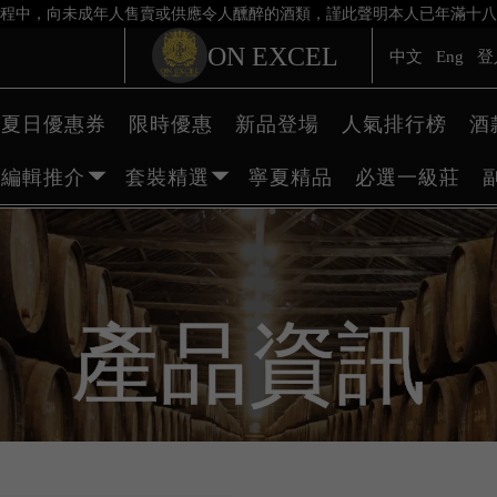
程中，向未成年人售賣或供應令人醺醉的酒類，謹此聲明本人已年滿十八
ON EXCEL
中文
Eng
登
夏日優惠券
限時優惠
新品登場
人氣排行榜
酒
編輯推介
套裝精選
寧夏精品
必選一級莊
產品資訊