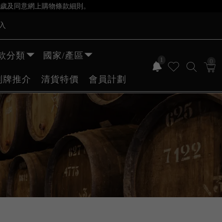
歲及同意網上購物條款細則。
入
款分類
國家/產區
1
0
副牌推介
清貨特價
會員計劃