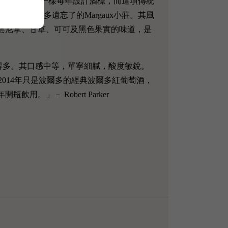
u Croxit Mouton一樣每年設計酒標，而這項傳統
是一家一直被波爾多遺忘了的Margaux小莊。其風
混集了灌木、雲尼拿、甘草、可可及黑色果實的味道，是
相比低調得多。其口感中等，單寧細膩，酸度敏銳。
注，2014年只是波爾多的經典波爾多紅葡萄酒，
飲用。」－ Robert Parker