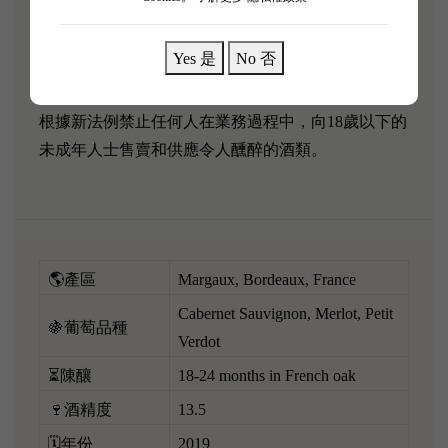
葡萄品種 :
62% Cabernet Sauvignon, 35% Merlot and 3% Petit
Yes 是
No 否
Verdot
根據新法例禁止任何人在業務過程中，向18歲以下的
未成年人士售賣和供應令人醺醉的酒類。
🌎產區
Margaux, Bordeaux, France
Cabernet Sauvignon, Merlot, Petit
🍇葡萄品種
Verdot
⏳陳釀
18-24 months in French oak
🍷酒精度
13.5
🗓️年份
2019