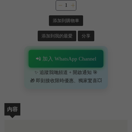
添加到購物車
添加到我的最愛
分享
📲 加入 WhatsApp Channel
✨ 追蹤我哋頻道 + 開啟通知 🎯
🎁 即刻接收限時優惠、獨家驚喜💥
內容