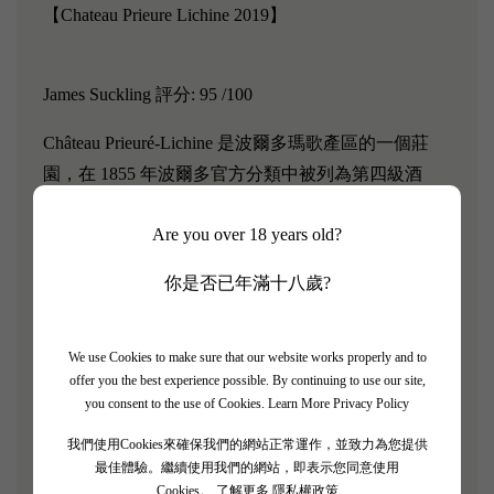
【Chateau Prieure Lichine 2019】
James Suckling 評分: 95 /100
Château Prieuré-Lichine 是波爾多瑪歌產區的一個莊
園，在 1855 年波爾多官方分類中被列為第四級酒
莊。它被認為是瑪歌最穩定的生產商之一，以其優雅
Are you over 18 years old?
和柔軟而聞名，部分源自混合中Merlot 的比例相對較
高。其葡萄園在法國大革命前是修道院的產業。當時
你是否已年滿十八歲?
Chateau Prieure-Lichine 釀造的紅酒就叫 La Prieure，
法語是修道院的意思。
We use Cookies to make sure that our website works properly and to
「Chateau Prieure Lichine 2019是幹橙、黑加侖和碎石
offer you the best experience possible. By continuing to use our site,
you consent to the use of Cookies.
Learn More Privacy Policy
的美妙香氣貫穿整個酒體，單寧優美、沉穩而細膩。
餘味中有許多微妙而復雜的特徵。 這裡做得非常
我們使用Cookies來確保我們的網站正常運作，並致力為您提供
好。」－ James Suckling
最佳體驗。繼續使用我們的網站，即表示您同意使用
Cookies。
了解更多 隱私權政策