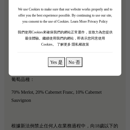
凡的溫和和精確完成。是一種強勁、濃郁、非常濃郁
的黑/紫色紅酒。她將需要相當大的耐心，就像 2000
We use Cookies to make sure that our website works properly and to
offer you the best experience possible. By continuing to use our site,
年和 2005年的同一酒款一樣。她展示了巨大的黑加
you consent to the use of Cookies.
Learn More Privacy Policy
侖子和波森莓果實，背景是一些櫻桃、香料盒和碎
我們使用Cookies來確保我們的網站正常運作，並致力為您提供
石。非常強烈且帶有大量的礦物質和力量，儘管酒液
最佳體驗。繼續使用我們的網站，即表示您同意使用
具有明顯的粘性，但年份特徵似乎賦予了她新鮮和活
Cookies。
了解更多 隱私權政策
力。 所需的耐心至少需要10年，因為這是另一款來
自 Gerard Perse 的40年壽命的紅酒。 可於2020-2060
Yes 是
No 否
年間飲用。」－ Robert Parker
葡萄品種：
70% Merlot, 20% Cabernet Franc, 10% Cabernet
Sauvignon
根據新法例禁止任何人在業務過程中，向18歲以下的