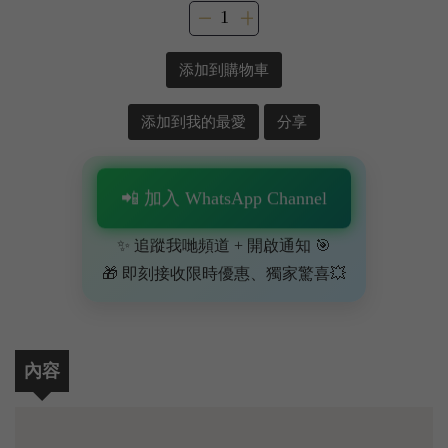
添加到購物車
添加到我的最愛
分享
📲 加入 WhatsApp Channel
✨ 追蹤我哋頻道 + 開啟通知 🎯
🎁 即刻接收限時優惠、獨家驚喜💥
內容