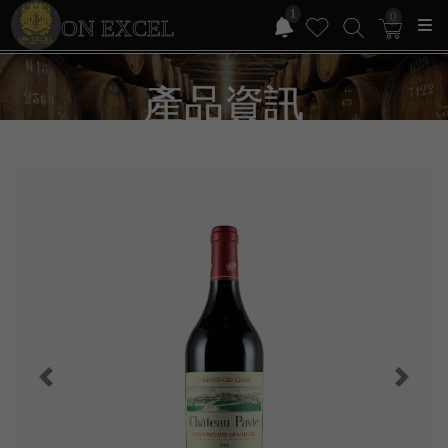
1
0
ON EXCEL
產品資訊