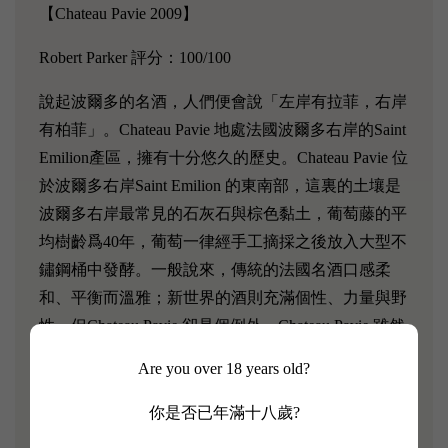
【Chateau Pavie 2009】
Robert Parker 評分：100/100
說起波爾多的名酒，人們便會說「左岸有拉菲，右岸
有柏菲」。Chateau Pavie 地處法國波爾多右岸的Saint
Emilion產區，擁有十分悠久的歷史。Chateau Pavie 位
於波爾多右岸Saint Emilion 的東南部，這裏的土壤是
波爾多右岸最常見的石灰石與棕色黏土，葡萄藤的平
均樹齡爲40年，葡萄一律經手工摘採之後放入大型不
鏽鋼桶中發酵。一般說來，傳統的法國名酒口感柔
和、平衡而溫雅；新世界的酒則充滿個性、力量與野
性，但Chateau Pavie 卻是個例外。Chateau Pavie 雖然
出身於法國，骨子裡帶有法國紅酒的優雅與平衡，但
Are you over 18 years old?
同時又充滿著新世界紅酒的力量與個性。
你是否已年滿十八歲?
「這是Gerard Perse 的另一項傑出成果，一切都以非