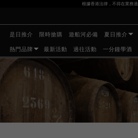
根據香港法律，不得在業務過
是日推介
限時搶購
遊船河必備
夏日推介
熱門品牌
最新活動
過往活動
一分鐘學酒