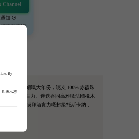
 Channel
通知 🎯
、獨家驚喜💥
sible. By
0 係一個果味極度濃縮嘅大年份，呢支 100% 赤霞珠
，即表示您
、黑加侖子果醬、朱古力、迷迭香同高雅嘅法國橡木
。 呢支具備膜拜酒實力嘅超級托斯卡納，