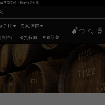
歲及同意網上購物條款細則。
入
款分類
國家/產區
1
0
副牌推介
清貨特價
會員計劃