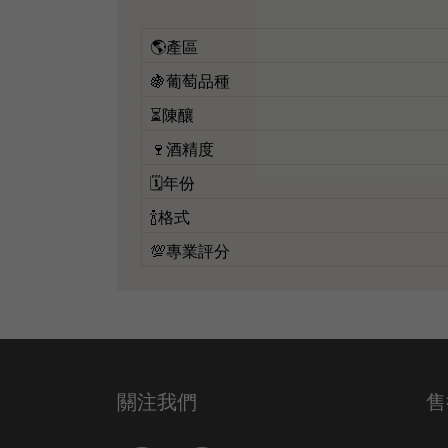
🌎產區
🍇葡萄品種
⏳陳釀
🍷酒精度
🗓️年份
🍾格式
💯專業評分
關注我們
售