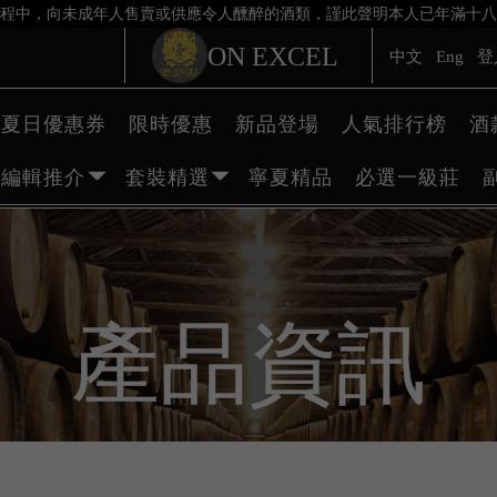
程中，向未成年人售賣或供應令人醺醉的酒類，謹此聲明本人已年滿十八
ON EXCEL
中文
Eng
登
夏日優惠券
限時優惠
新品登場
人氣排行榜
酒
編輯推介
套裝精選
寧夏精品
必選一級莊
產品資訊