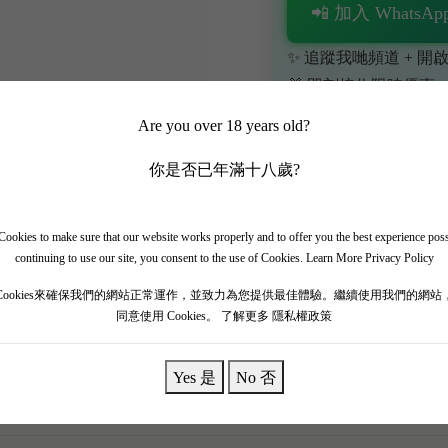
📲 加入 WhatsApp
✨ 追蹤我哋頻道 + 開啟
🎁 即刻接收限時優惠
Are you over 18 years old?
你是否已年滿十八歲?
ookies to make sure that our website works properly and to offer you the best experience pos
continuing to use our site, you consent to the use of Cookies.
Learn More Privacy Policy
i 家族向偉大祖先致敬嘅傑作——Philip Rosso 2020！ 202
Cookies來確保我們的網站正常運作，並致力為您提供最佳體驗。繼續使用我們的網站
結合咗意大利風情與波爾多骨架。 一開樽就爆發出極度濃郁嘅黑車厘子
同意使用 Cookies。
了解更多 隱私權政策
潤，單寧海量但打磨得似頂級絲絨咁滑，入口極具爆發力同純淨度
炭烤羊架，霸氣盡現！
Yes 是
No 否