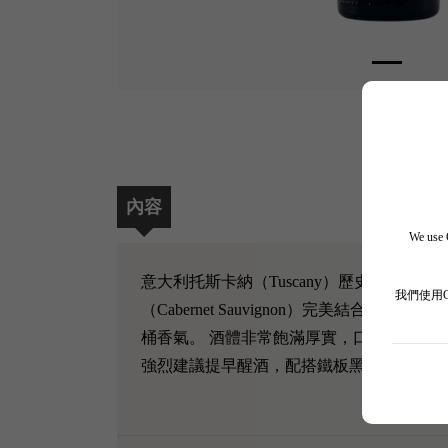
內容
We use C
意大利托斯卡納（Tuscany）歷史名莊 Mazze
我們使用
（Cabernet Sauvignon）完美
桶香氣。 酒體非常飽滿厚實，口感極度油
強烈建議提早醒酒，配搭鐵板黑椒和牛或者