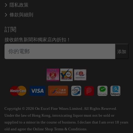
隱私政策
條款與細則
訂閱
接收銷售新聞和獨家店內折扣！
添加
Copyright © 2026 On Excel Fine Wines Limited. All Rights Reserved.
Under the law of Hong Kong, intoxicating liquor must not be sold or
supplied to a minor in the course of business. I declare that I am over 18 years
old and agree the Online Shop Terms & Conditions.