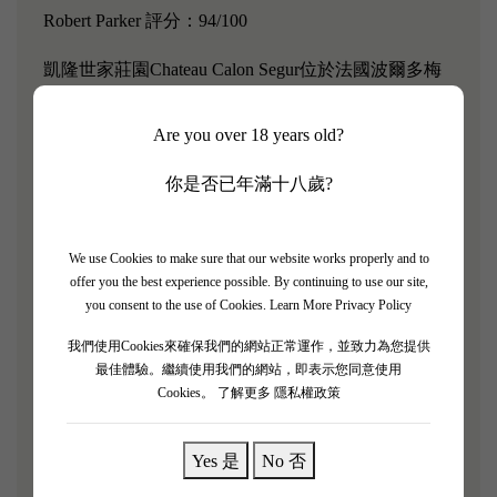
Robert Parker 評分：94/100
凱隆世家莊園Chateau Calon Segur位於法國波爾多梅
多克Medoc的Saint-Estephe，在1855分級中位列三級
莊與玫瑰莊園相鄰。
Are you over 18 years old?
這款副牌與正牌在葡萄園管理方面與釀製流程上並無
你是否已年滿十八歲?
差異，副牌採用較年輕的葡萄蕂，在30%新的法国橡
木桶中熟成約17个月。
We use Cookies to make sure that our website works properly and to
「Le Marquis de Calon Segur 2018預計在橡木桶中陳
offer you the best experience possible. By continuing to use our site,
釀 17 個月，其中 30% 為新橡木桶。 深紫黑色，散發
you consent to the use of Cookies.
Learn More Privacy Policy
出印度香料、薄荷醇和李子蜜餞的濃郁香氣，核心是
我們使用Cookies來確保我們的網站正常運作，並致力為您提供
黑醋栗、烤櫻桃和覆盆子派以及淡淡的檀香。 大而
最佳體驗。繼續使用我們的網站，即表示您同意使用
Cookies。
了解更多 隱私權政策
豐富，酒體豐滿，口感豐滿，帶有黑色水果蜜餞和異
國情調的香料袋，結實、長毛絨的框架，餘味悠長，
帶有薄荷味。 絕對適合享樂主義者！」- Robert
Yes 是
No 否
Parker