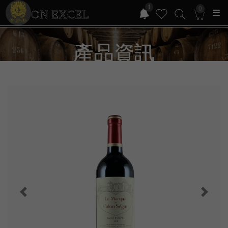
1
0
ON EXCEL
產品資訊