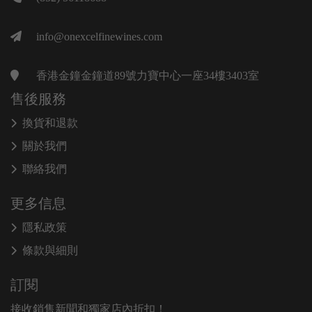
info@onexcelfinewines.com
香港金鐘金鐘道89號力寶中心一座34樓3403室
售後服務
換貨和退款
關於我們
聯絡我們
更多信息
隱私政策
條款與細則
訂閱
接收銷售新聞和獨家店內折扣！