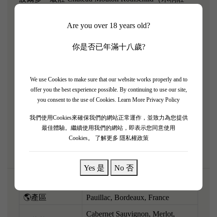
園）2011 經典年份，酒標由法國藝術家 Guy de
Are you over 18 years old?
Rougemont 設計！ 2011 係一個將精準度同礦物張力
發揮到極致嘅年份，酒液陳化得非常細緻，充滿古典
你是否已年滿十八歲?
波爾多生命力同力量。 一開樽，極度聚焦嘅黑加侖
子、紫羅蘭、碎薄荷葉，伴隨住高雅嘅雪松木同強烈
嘅石墨、可可豆礦物氣息。 酒體中等偏飽滿，口感
We use Cookies to make sure that our website works properly and to
offer you the best experience possible. By continuing to use our site,
極之緊緻俐落，如激光般鋒利嘅酸度完美平衡咗立體
you consent to the use of Cookies.
Learn More Privacy Policy
嘅單寧骨架，層次分明。 呢支充滿藝術與貴族氣質
我們使用Cookies來確保我們的網站正常運作，並致力為您提供
嘅一級莊，最啱配搭炭火烤肉眼扒或者中式柱侯炆牛
最佳體驗。繼續使用我們的網站，即表示您同意使用
腩，強烈肉香將酒香完美釋放！
Cookies。
了解更多 隱私權政策
Yes 是
No 否
🌎產區
Pauillac, Bordeaux, France
Cabernet Sauvignon, Merlot,