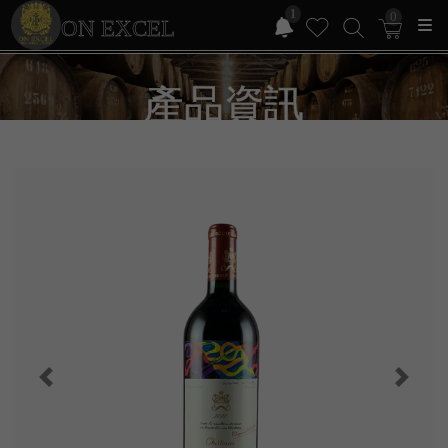
1
0
ON EXCEL
產品資訊