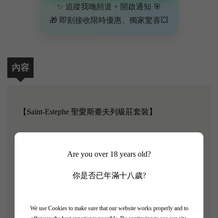
✨ 追蹤我哋頻道 + 開啟通知 🎯
🎁 即刻接收限時優惠、獨家驚喜💥
內容
【Saint-Estephe 聖愛斯臺夫列級莊套裝】
Are you over 18 years old?
Saint-Estèphe（ 聖愛斯臺夫）是波爾多Haut-
Medoc（上梅多克）的四個子產區之一。當地已種植
你是否已年滿十八歲?
Cabernet Sauvignon 及 Merlot 爲主，亦種植少量
Cabernet Franc和Petit Verdot。該產區佔地1229公頃。
土壤相當多元化，以黏土、礫石及石灰岩爲主。由於
We use Cookies to make sure that our website works properly and to