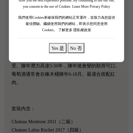
offer you the best experience possible. By continuing to use our site,
當地氣候涼爽，土壤有較高的排水性，葡萄需要較長
you consent to the use of Cookies.
Learn More Privacy Policy
時間成熟。在1855酒莊評級中，有5間酒莊入選。
我們使用Cookies來確保我們的網站正常運作，並致力為您提供
在Saint-Estèphe釀造的葡萄酒顔色較深、酸度高、酒
最佳體驗。繼續使用我們的網站，即表示您同意使用
Cookies。
了解更多 隱私權政策
體豐厚、單寧强勁，常伴有一絲泥土的香氣。是整個
波爾多產區中最渾厚強勁的葡萄酒，甚至被人戲
Yes 是
No 否
稱“男人的酒”。不過今年來，許多酒莊將Merlot的混
釀比例提高，更加輕盈柔和既口感使其被更多人所接
受。陳年潛力高達5-50年，陳年後會變的順滑可口。
葡萄酒通常會在橡木桶陳年6-18月。最適合搭配紅
肉。
套裝內含：
Chateau Montrose 2011（二級）
Chateau Lafon Rochet 2017（四級）