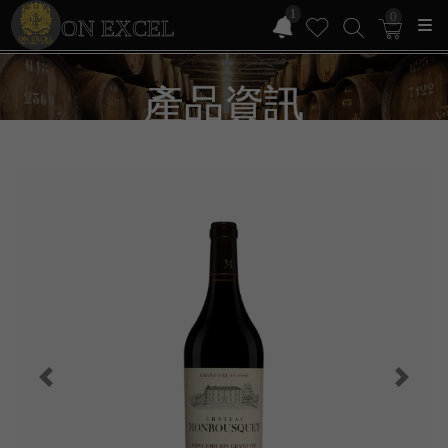
1
0
ON EXCEL
產品資訊