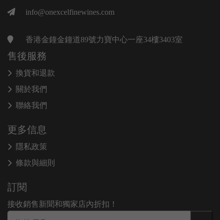
info@onexcelfinewines.com
香港金鐘金鐘道89號力寶中心一座34樓3403室
售後服務
換貨和退款
關於我們
聯絡我們
更多信息
隱私政策
條款與細則
訂閱
接收銷售新聞和獨家店內折扣！