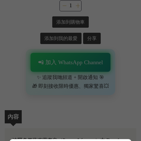
添加到購物車
添加到我的最愛
分享
📲 加入 WhatsApp Channel
✨ 追蹤我哋頻道 + 開啟通知 🎯
🎁 即刻接收限時優惠、獨家驚喜💥
內容
波爾多佩薩克雷奧良（Pessac-Léognan）由 Dourthe