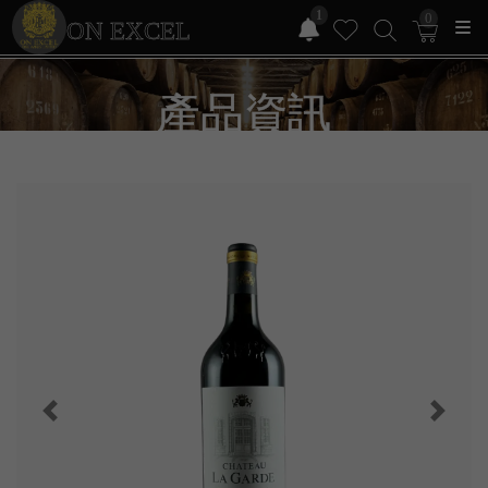
1
0
ON EXCEL
產品資訊