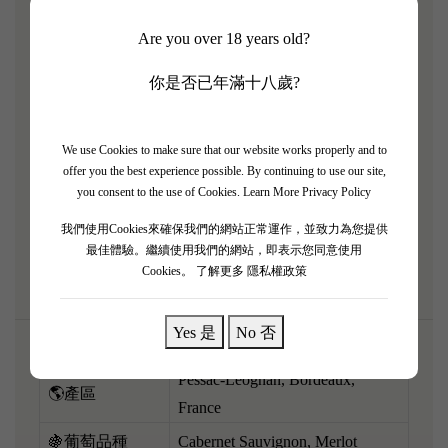
家族精心打造嘅高質名莊——Château La Garde
Are you over 18 years old?
2016！ 2016 係波爾多毫無爭議嘅世紀超級靚年，呢
支酒果味極度濃縮，完美展現咗產區獨有嘅煙燻與礦
你是否已年滿十八歲?
物感。 一開樽就爆發出極度濃郁嘅黑車厘子果醬、
黑加侖子、朱古力、雪茄盒同強烈嘅冷灰燼泥土味。
We use Cookies to make sure that our website works properly and to
酒體飽滿厚實，口感極度豐厚油潤，單寧海量但已經
offer you the best experience possible. By continuing to use our site,
打磨得似絲絨咁滑，結構宏大得嚟又好平衡。 強烈
you consent to the use of Cookies.
Learn More Privacy Policy
建議提早醒酒，配搭濃味嘅柱侯牛腩或者炭烤厚切和
我們使用Cookies來確保我們的網站正常運作，並致力為您提供
牛，肉香同酒香互相衝擊，性價比極高！
最佳體驗。繼續使用我們的網站，即表示您同意使用
Cookies。
了解更多 隱私權政策
Yes 是
No 否
Pessac-Léognan, Bordeaux,
🌎產區
France
🍇葡萄品種
Cabernet Sauvignon, Merlot