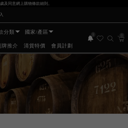
歲及同意網上購物條款細則。
入
款分類
國家/產區
1
0
副牌推介
清貨特價
會員計劃