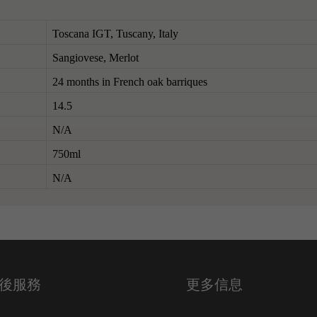
Toscana IGT, Tuscany, Italy
Sangiovese, Merlot
24 months in French oak barriques
14.5
N/A
750ml
N/A
後服務
更多信息