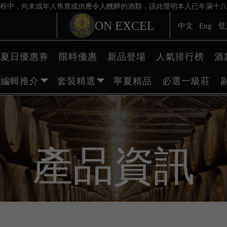
程中，向未成年人售賣或供應令人醺醉的酒類，謹此聲明本人已年滿十八
ON EXCEL
中文
Eng
登
夏日優惠券
限時優惠
新品登場
人氣排行榜
酒
編輯推介
套裝精選
寧夏精品
必選一級莊
產品資訊