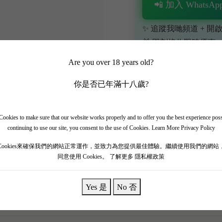
📲 加入 WhatsApp
✨ 追蹤我哋頻道 + 開啟
🎁 即刻接收限時優惠
Are you over 18 years old?
你是否已年滿十八歲?
ookies to make sure that our website works properly and to offer you the best experience pos
continuing to use our site, you consent to the use of Cookies.
Learn More Privacy Policy
奇神作——Luce della Vite（麓鵲）2017 豐滿大年份！ 2
Cookies來確保我們的網站正常運作，並致力為您提供最佳體驗。繼續使用我們的網站
 一開樽，極度濃郁嘅黑櫻桃、黑布冧、紫羅蘭花香，伴隨住高
同意使用 Cookies。
了解更多 隱私權政策
，單寧海量但已經完美柔化，入口極具爆發力同純淨度。 強烈
盡現！
Yes 是
No 否