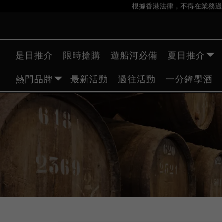
根據香港法律，不得在業務過
是日推介
限時搶購
遊船河必備
夏日推介
熱門品牌
最新活動
過往活動
一分鐘學酒