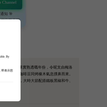
 Channel
通知 🎯
、獨家驚喜💥
sible. By
017 係一個極度溫暖、果實熟透嘅年份，令呢支由梅洛
，即表示您
雅嘅雪茄盒、咖啡豆同烤橡木氣息撲鼻而來。
建議提早醒酒，大時大節配搭鐵板黑椒和牛、