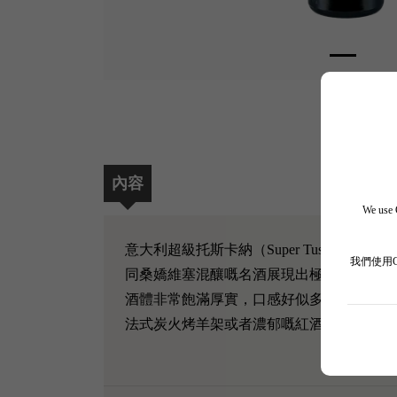
內容
We use C
意大利超級托斯卡納（Super Tuscan）嘅傳
我們使用
同桑嬌維塞混釀嘅名酒展現出極致奢華感。
酒體非常飽滿厚實，口感好似多層次嘅絲絨
法式炭火烤羊架或者濃郁嘅紅酒燉肉，霸氣