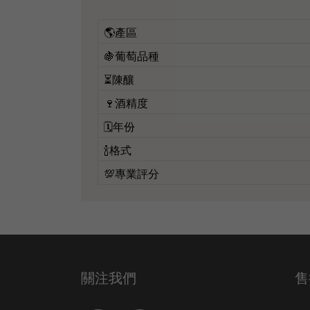
🌎產區
🍇葡萄品種
⏳陳釀
🍷酒精度
🗓️年份
🍾格式
💯專業評分
關注我們
售