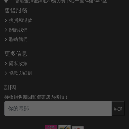
香港金鐘金鐘道89號力寶中心一座34樓3403室
售後服務
換貨和退款
關於我們
聯絡我們
更多信息
隱私政策
條款與細則
訂閱
接收銷售新聞和獨家店內折扣！
添加