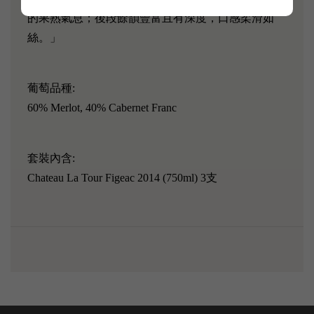
的果熟氣息；後段餘韻豐富且有深度，口感柔滑如
絲。」
葡萄品種:
60% Merlot, 40% Cabernet Franc
套裝內含:
Chateau La Tour Figeac 2014 (750ml) 3支