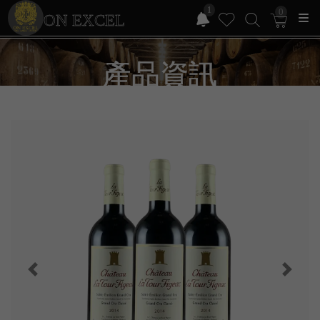
1
0
ON EXCEL
產品資訊