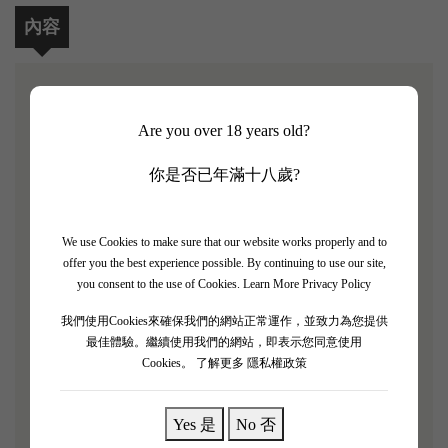
內容
【Chateau La Tour Figeac 2014 3支套裝】
Are you over 18 years old?
Robert Parker評分: 88 /100
你是否已年滿十八歲?
Chateau La Tour Figeac位於Saint-Émilion的波爾多右岸
葡萄酒莊園，在Saint-Émilion分級中被評為特級酒
We use Cookies to make sure that our website works properly and to
莊，採用生物動力法種植。La Tour Figeac 毗鄰
offer you the best experience possible. By continuing to use our site,
you consent to the use of Cookies.
Learn More Privacy Policy
Château Figeac 和 Château Cheval Blanc，在不銹鋼罐
和木桶中發酵，並在大約 50% 的新橡木桶中陳釀，
我們使用Cookies來確保我們的網站正常運作，並致力為您提供
最佳體驗。繼續使用我們的網站，即表示您同意使用
具體取決於年份。
Cookies。
了解更多 隱私權政策
「La Tour Figeac 2014帶有濃郁的黑莓果香及恰到好
Yes 是
No 否
處的花香。酒體中等，單寧細緻，散發令人印象深刻