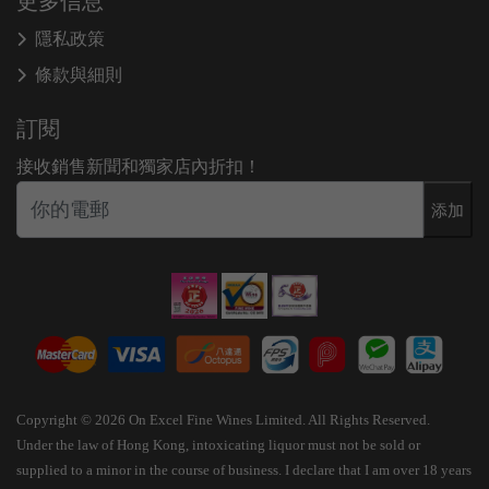
更多信息
隱私政策
條款與細則
訂閱
接收銷售新聞和獨家店內折扣！
添加
Copyright © 2026 On Excel Fine Wines Limited. All Rights Reserved.
Under the law of Hong Kong, intoxicating liquor must not be sold or
supplied to a minor in the course of business. I declare that I am over 18 years