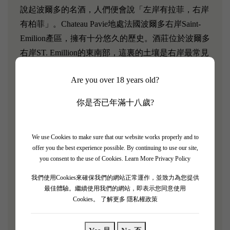
說起波爾多的名酒，人們便會說「左岸有拉菲，右岸
有柏菲」。Chateau Pavie地處法國波爾多右岸Saint-
Emilion產區，擁有十分悠久的歷史。酒莊位於波爾多
右岸ST. Emillion的東南部，這裏的土壤是右岸最常見
的石灰石與棕色黏土葡萄藤平均樹齡爲40年，葡萄一
Are you over 18 years old?
律手工摘採之後放入大型不鏽鋼桶中發酵。從2005年
開始，Chateau Pavie的副牌酒改名為「Aromes de
你是否已年滿十八歲?
Pavie」。主要是來自比較年輕的葡萄樹,但醸造嚴如
正牌酒.口感柔和、平衡而溫雅，帶雪茄、黑醋栗、
We use Cookies to make sure that our website works properly and to
黑櫻桃香味，果味豐滿，CP值高~是款值得讓你一窺
offer you the best experience possible. By continuing to use our site,
Chateau Pavie究竟的入門。
you consent to the use of Cookies.
Learn More Privacy Policy
我們使用Cookies來確保我們的網站正常運作，並致力為您提供
一般說來，傳統的法國名酒口感柔和、平衡而溫雅，
最佳體驗。繼續使用我們的網站，即表示您同意使用
新世界的酒則充滿個性、力量與野性，但該酒莊的酒
Cookies。
了解更多 隱私權政策
卻是例外。柏菲酒雖出身於法國，帶有法國酒骨子裡
的優雅與平衡，但同時又具有新世界酒的個性與力