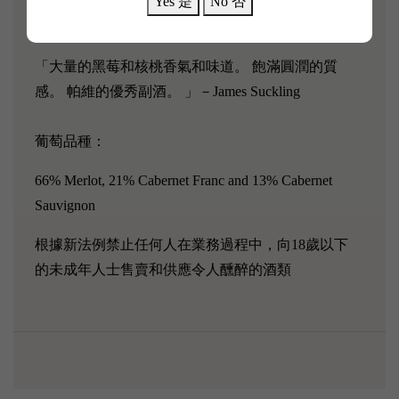
Yes 是
No 否
量。
「大量的黑莓和核桃香氣和味道。 飽滿圓潤的質
感。 帕維的優秀副酒。 」－James Suckling
葡萄品種：
66% Merlot, 21% Cabernet Franc and 13% Cabernet
Sauvignon
根據新法例禁止任何人在業務過程中，向18歲以下
的未成年人士售賣和供應令人醺醉的酒類