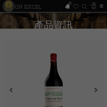
1
0
ON EXCEL
產品資訊