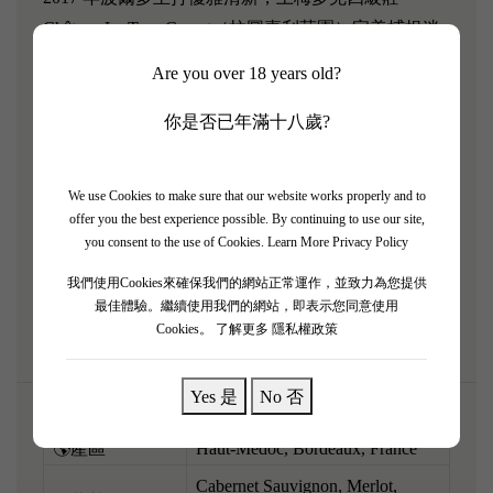
Château La Tour Carnet（拉圖嘉利莊園）完美捕捉迷
人氣質！ 酒莊避開咗當年嘅霜凍，釀出果香非常純
Are you over 18 years old?
淨、質感極度柔滑嘅佳釀，展現出極致嘅柔順與精準
度。 倒出嚟充滿純淨嘅黑車厘子、紅布冧、紫羅蘭
你是否已年滿十八歲?
花香，伴隨住高雅嘅雪松木同淡淡嘅法國雲呢拿木桶
香。 酒體適中，入口充滿活力同立體感，酸度精準
We use Cookies to make sure that our website works properly and to
開胃，單寧幼滑似天鵝絨，完全無厚重感，極之解
offer you the best experience possible. By continuing to use our site,
渴。 呢支四級莊氣質高雅脫俗，而家飲非常舒服，
you consent to the use of Cookies.
Learn More Privacy Policy
配搭玫瑰豉油雞、燒鴨或者香煎鴨胸，果香完美昇
我們使用Cookies來確保我們的網站正常運作，並致力為您提供
華！
最佳體驗。繼續使用我們的網站，即表示您同意使用
Cookies。
了解更多 隱私權政策
Yes 是
No 否
🌎產區
Haut-Médoc, Bordeaux, France
Cabernet Sauvignon, Merlot,