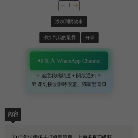
添加到購物車
添加到我的最愛
分享
📲 加入 WhatsApp Channel
✨ 追蹤我哋頻道 + 開啟通知 🎯
🎁 即刻接收限時優惠、獨家驚喜💥
內容
2017 年波爾多主打優雅清新，上梅多克四級莊