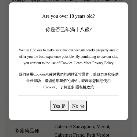
Tour Carnet（拉圖嘉利莊園）2014 經典優雅年份！
Are you over 18 years old?
由酒界巨頭 Bernard Magrez 主理，2014 係結構嚴謹
嘅波爾多年份，完美展現左岸獨有嘅精準度。 香氣
你是否已年滿十八歲?
非常集中純淨，充滿黑莓、黑加侖子，同埋名莊標誌
性嘅雪松木、香料同極具代表性嘅泥土礦物味。 酒
體適中偏飽滿，酸度明亮充滿活力，單寧結實得嚟好
We use Cookies to make sure that our website works properly and to
offer you the best experience possible. By continuing to use our site,
細密，骨架非常紮實，經過十年陳化漸入佳境。 呢
you consent to the use of Cookies.
Learn More Privacy Policy
支酒極具傳統波爾多層次同貴族氣質，配搭炭火燒
我們使用Cookies來確保我們的網站正常運作，並致力為您提供
鵝、黑椒牛仔骨或者法式烤羊架，果香完美交融！
最佳體驗。繼續使用我們的網站，即表示您同意使用
Cookies。
了解更多 隱私權政策
Yes 是
No 否
🌎產區
Haut-Médoc, Bordeaux, France
Cabernet Sauvignon, Merlot,
🍇葡萄品種
Cabernet Franc, Petit Verdot