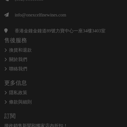
info@onexcelfinewines.com
香港金鐘金鐘道89號力寶中心一座34樓3403室
售後服務
換貨和退款
關於我們
聯絡我們
更多信息
隱私政策
條款與細則
訂閱
接收銷售新聞和獨家店內折扣！