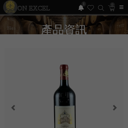
1
0
ON EXCEL
產品資訊