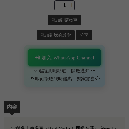
添加到購物車
添加到我的最愛
分享
📲 加入 WhatsApp Channel
✨ 追蹤我哋頻道 + 開啟通知 🎯
🎁 即刻接收限時優惠、獨家驚喜💥
內容
波爾多上梅多克（Haut-Médoc）四級名莊 Château La