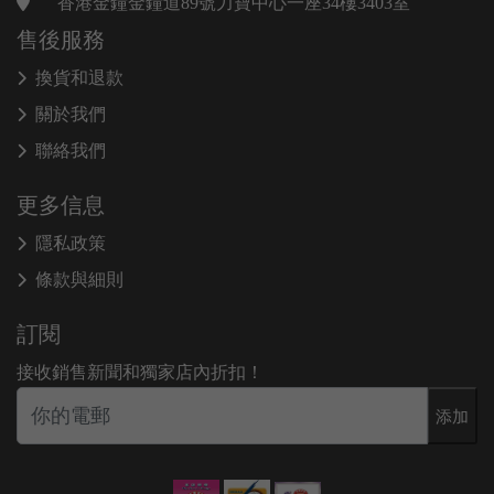
香港金鐘金鐘道89號力寶中心一座34樓3403室
售後服務
換貨和退款
關於我們
聯絡我們
更多信息
隱私政策
條款與細則
訂閱
接收銷售新聞和獨家店內折扣！
添加