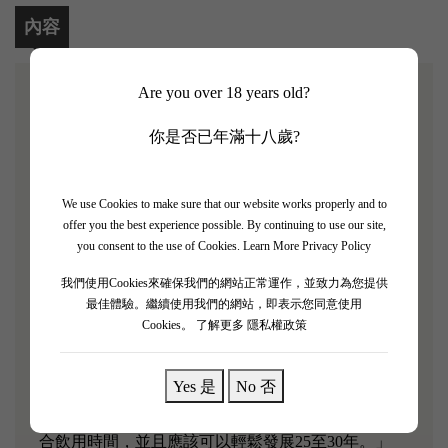
內容
Are you over 18 years old?
【Chateau Leoville Barton 2012 2支套裝】
你是否已年滿十八歲?
Robert Parker評分：92 / 100
We use Cookies to make sure that our website works properly and to
offer you the best experience possible. By continuing to use our site,
著名二級酒莊波爾多紅酒「Chateau Leoville
you consent to the use of Cookies.
Learn More Privacy Policy
Barton」，有濃郁的黑醋栗香氣，紮實的莓果風味刺
激著味蕾，入口強勁飽滿，尾韻悠長，是款耐人尋味
我們使用Cookies來確保我們的網站正常運作，並致力為您提供
最佳體驗。繼續使用我們的網站，即表示您同意使用
的酒款。
Cookies。
了解更多 隱私權政策
「濃郁的紅寶石/紫色，帶有黑醋栗和甘草的芬芳氣
息，Chateau Leoville Barton 2012是一種相對較大，濃
Yes 是
No 否
郁，陽剛之氣的葡萄酒。這種酒體醇厚，2020年是適
合飲用時間，並且應該可以輕鬆發展25至30年。」