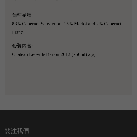
葡萄品種：
83% Cabernet Sauvignon, 15% Merlot and 2% Cabernet
Franc
套裝內含:
Chateau Leoville Barton 2012 (750ml) 2支
關注我們