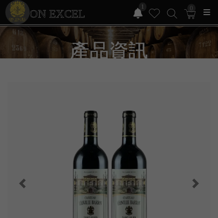
1
0
ON EXCEL
產品資訊