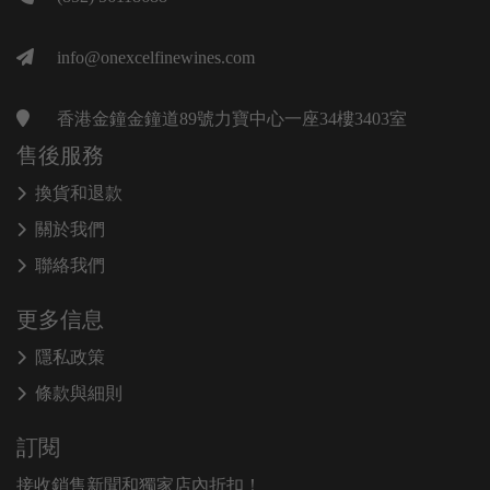
info@onexcelfinewines.com
香港金鐘金鐘道89號力寶中心一座34樓3403室
售後服務
換貨和退款
關於我們
聯絡我們
更多信息
隱私政策
條款與細則
訂閱
接收銷售新聞和獨家店內折扣！