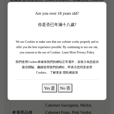
Lafon-Rochet（拉芳羅榭莊園）2017 優雅年份！ 2017
Are you over 18 years old?
年波爾多主打優雅清新，呢支酒完美捕捉咗極致嘅精
準度同果香純淨感，表現極佳。 香氣非常高雅，充
你是否已年滿十八歲?
滿新鮮嘅黑加侖子、紅莓、紫羅蘭，伴隨住淡淡嘅朱
古力同高雅雪松木香。 酒體適中，入口充滿活力，
酸度精準開胃，單寧打磨得極之幼滑似絲綢，完全無
We use Cookies to make sure that our website works properly and to
offer you the best experience possible. By continuing to use our site,
強硬嘅厚重感。 呢支列級名莊性價比極高，即開即
you consent to the use of Cookies.
Learn More Privacy Policy
飲，配搭紅燒乳鴿、燒鴨或者精緻嘅廣東點心，將清
我們使用Cookies來確保我們的網站正常運作，並致力為您提供
雅果香完美釋放！
最佳體驗。繼續使用我們的網站，即表示您同意使用
Cookies。
了解更多 隱私權政策
Yes 是
No 否
🌎產區
Saint-Estèphe, Bordeaux, France
Cabernet Sauvignon, Merlot,
🍇葡萄品種
Cabernet Franc, Petit Verdot,