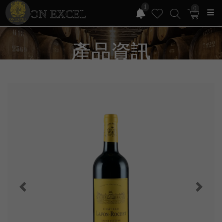
1
0
ON EXCEL
產品資訊