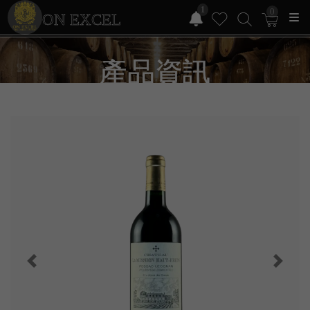
1
0
ON EXCEL
產品資訊