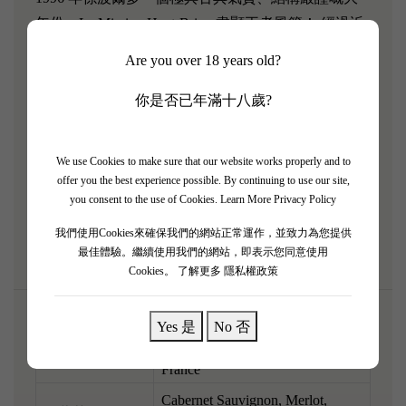
年份，La Mission Haut-Brion 盡顯王者風範！ 經過近
三十年陳化，當年硬淨嘅骨架已經變得極具層次，展
Are you over 18 years old?
現出非常高雅同精準嘅波爾多傳統風味。 香氣非常
深邃，充滿純淨嘅黑醋栗、強烈嘅石墨（鉛筆芯）、
你是否已年滿十八歲?
黑松露、雪松木同標誌性嘅煙燻氣息。 酒體中等偏
飽滿，入口緊緻利落，酸度明亮充滿張力，單寧細密
We use Cookies to make sure that our website works properly and to
有骨架，口感立體，餘韻清脆。 呢支充滿貴族氣質
offer you the best experience possible. By continuing to use our site,
嘅名酒，強烈建議稍微醒酒，配搭炭火烤厚切牛扒或
you consent to the use of Cookies.
Learn More Privacy Policy
者黑椒羊架，肉香完美昇華！
我們使用Cookies來確保我們的網站正常運作，並致力為您提供
最佳體驗。繼續使用我們的網站，即表示您同意使用
Cookies。
了解更多 隱私權政策
Yes 是
No 否
Pessac-Léognan, Bordeaux,
🌎產區
France
Cabernet Sauvignon, Merlot,