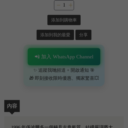
添加到購物車
添加到我的最愛
分享
📲 加入 WhatsApp Channel
✨ 追蹤我哋頻道 + 開啟通知 🎯
🎁 即刻接收限時優惠、獨家驚喜💥
內容
1996 年係波爾多一個極具古典氣質、結構嚴謹嘅大