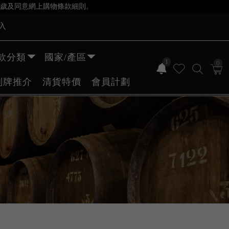
歲及同意網上購物條款細則。
入
款分類
國家/產區
1
0
副牌推介
清貨特價
會員計劃