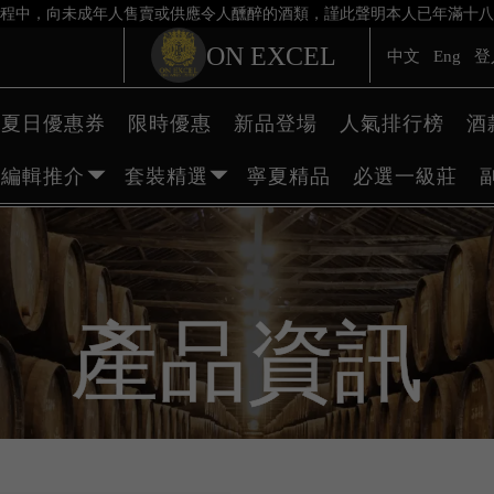
程中，向未成年人售賣或供應令人醺醉的酒類，謹此聲明本人已年滿十八
ON EXCEL
中文
Eng
登
夏日優惠券
限時優惠
新品登場
人氣排行榜
酒
編輯推介
套裝精選
寧夏精品
必選一級莊
產品資訊