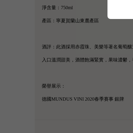
淨含量：750ml
產區：寧夏賀蘭山東麓產區
酒評：此酒採用赤霞珠、美樂等著名葡萄釀
入口溫潤甜美，酒體飽滿緊實，果味濃鬱，
榮譽展示：
德國MUNDUS VINI 2020春季賽事 銀牌