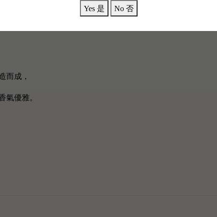
Yes 是
No 否
造而成，
香氣優雅。