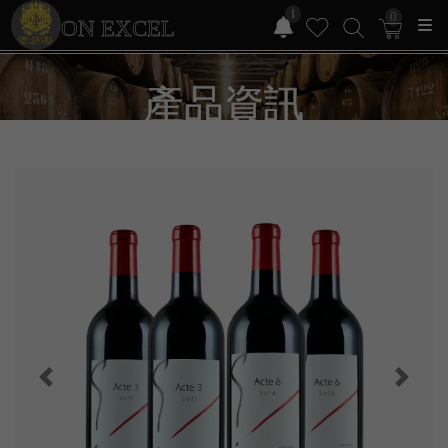
1
0
ON EXCEL
產品資訊