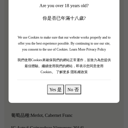
箱葡萄酒。
Are you over 18 years old?
[G Acte 3 Guinaudeau Vignerons 2011]
你是否已年滿十八歲?
Robert Parker 評分: 90/100
We use Cookies to make sure that our website works properly and to
中等紅寶石-石榴紅顏色。濃鬱的經典品麗珠酒香
offer you the best experience possible. By continuing to use our site,
you consent to the use of Cookies.
Learn More Privacy Policy
（佔混釀葡萄酒的近 50%），帶有石墨、乾香草和樹
籬水果的香氣。口感緊湊而精確，以更美味可口的水
我們使用Cookies來確保我們的網站正常運作，並致力為您提供
最佳體驗。繼續使用我們的網站，即表示您同意使用
果為核心，並以鬆脆但平衡的單寧結構為框架。梅洛
Cookies。
了解更多 隱私權政策
葡萄酒口感中段有些豐滿，但一切都恰到好處。這款
清涼、中度、清新的葡萄酒現在正處於巔峰狀態，瓶
Yes 是
No 否
中陳年的果香和成熟、樸實的色調達到了完美的平
衡。
葡萄品種:Merlot, Cabernet Franc
[G Acte 6 Guinaudeau Vignerons 2014]