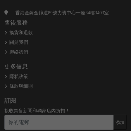
香港金鐘金鐘道89號力寶中心一座34樓3403室
售後服務
換貨和退款
關於我們
聯絡我們
更多信息
隱私政策
條款與細則
訂閱
接收銷售新聞和獨家店內折扣！
添加