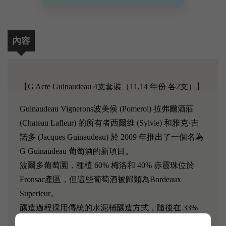
內容
【G Acte Guinaudeau 4支套裝（11,14 年份 各2支）】
Guinaudeau Vignerons
波美侯 (Pomerol) 拉弗爾酒莊
(Chateau Lafleur) 的所有者西爾維 (Sylvie) 和
雅克·吉
諾多 (Jacques Guinaudeau) 於 2009 年推出了一個名為
G Guinaudeau 葡萄酒的新項目。
波爾多葡萄園，種植 60% 梅洛和 40% 赤霞珠位於
Fronsac產區，但這些葡萄酒被歸類為Bordeaux
Superieur。
釀造過程採用傳統的水泥桶釀造方式，隨後在 33%
的新法國橡木桶中陳釀 15 個月。平均每年生產1000