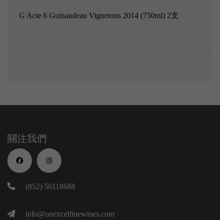
G Acte 6 Guinaudeau Vignerons 2014 (750ml) 2支
關注我們
(852) 56118688
info@onexcelfinewines.com