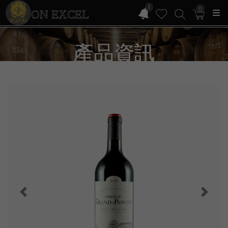
1
0
ON EXCEL
產品資訊