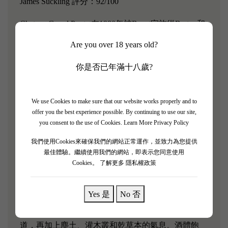
James Suckling 評分：92/100
Chateau Grand Pontet在1980年被Becot家族從Barton和
Guestier家族手中購得。 如果說Becot的姓氏聽起來很
Are you over 18 years old?
熟悉，那是因為他們同時擁有著名的法國波爾多右岸
的列級酒莊- Chateau Beau-Sejour Becot，Saint-
你是否已年滿十八歲?
Emilion(聖埃美隆)的Chateau La Gomerie、Cotes de
Castillon 的Chateau Joanin Becot。
We use Cookies to make sure that our website works properly and to
offer you the best experience possible. By continuing to use our site,
Chateau Grand Pontet位於聖埃美隆西海岸的高原上，
you consent to the use of Cookies.
Learn More Privacy Policy
擁有佔地 14 公頃的葡萄園，葡萄園遍布大片石灰
我們使用Cookies來確保我們的網站正常運作，並致力為您提供
岩、粘土石灰岩和沙粘土。莊園以梅洛（70%）為
最佳體驗。繼續使用我們的網站，即表示您同意使用
主，輔以品麗珠（17.5%）、赤霞珠（7.5%）和馬爾
Cookies。
了解更多 隱私權政策
貝克（5%）。該酒在橡木桶中陳釀（90%為新木）。
Yes 是
No 否
「2018 年的Grand-Pontet 呈現深紫黑色，開始帶有一
點雪松味，帶有桑葚、溫暖的李子和櫻桃蜜餞的味
道，再加上塵土、灌木叢和乾草本的氣息。酒體飽