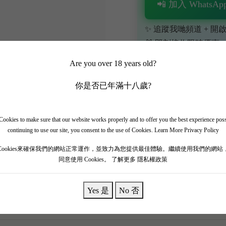
📲 加入 WhatsApp
✨ 追蹤我哋頻道 + 開啟
🎁 即刻接收限時優惠
Are you over 18 years old?
你是否已年滿十八歲?
ookies to make sure that our website works properly and to offer you the best experience pos
continuing to use our site, you consent to the use of Cookies.
Learn More Privacy Policy
via，由前嘯鷹莊（Screaming Eagle）釀酒師親自操刀！ 呢支來自 Co
Cookies來確保我們的網站正常運作，並致力為您提供最佳體驗。繼續使用我們的網站
美氣候，展現極致純淨與力量。 酒液深邃不透光，散發出極度濃郁嘅黑
同意使用 Cookies。
了解更多 隱私權政策
大廈，單寧緊緻但極致幼滑熟透，餘韻長達數分鐘，震撼靈魂。 呢
魚，奢華至極！
Yes 是
No 否