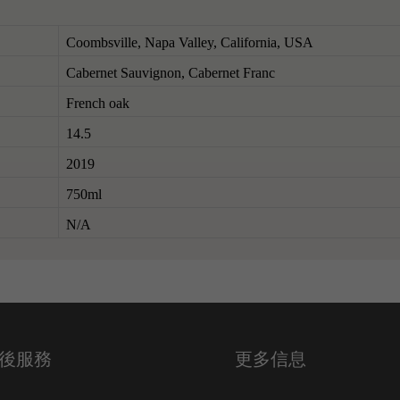
Coombsville, Napa Valley, California, USA
Cabernet Sauvignon, Cabernet Franc
French oak
14.5
2019
750ml
N/A
後服務
更多信息