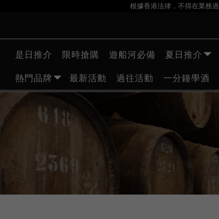
根據香港法律，不得在業務過
是日推介
限時搶購
遊船河必備
夏日推介
熱門品牌
最新活動
過往活動
一分鐘學酒