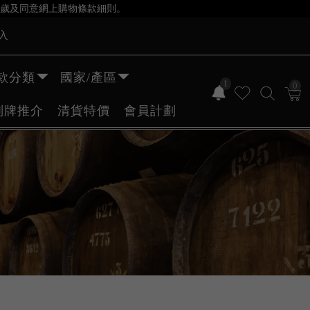
歲及同意網上購物條款細則。
入
款分類
國家/產區
1
0
副牌推介
清貨特價
會員計劃