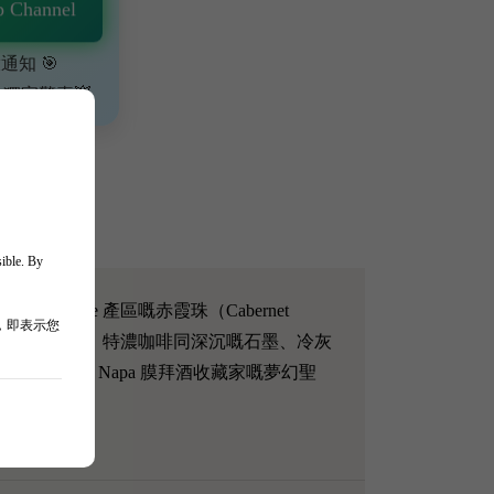
 Channel
通知 🎯
、獨家驚喜💥
sible. By
ombsville 產區嘅赤霞珠（Cabernet
，即表示您
加侖子、黑朱古力、特濃咖啡同深沉嘅石墨、冷灰
支絕對係 Napa 膜拜酒收藏家嘅夢幻聖