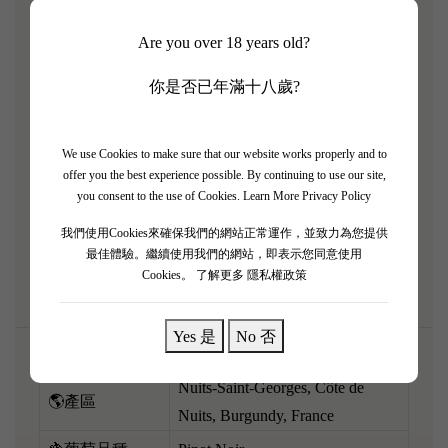
布爾岡名莊 Domaine Gros 家族嘅 Nuits-Saint-Georges
Are you over 18 years old?
"Tribourg" 2021 年份！相比起以往嘅大隻佬風格，21
你是否已年滿十八歲?
年走嘅係充滿活力同高雅花香嘅路線，極致精準。一
開樽，非常純淨嘅黑車厘子、紅布冧、牡丹花香，同
埋招牌嘅深沉泥土礦物味撲鼻而來。酒體適中偏飽
We use Cookies to make sure that our website works properly and to
滿，單寧結實得嚟已經打磨得極之細緻，明亮嘅酸度
offer you the best experience possible. By continuing to use our site,
you consent to the use of Cookies.
Learn More Privacy Policy
令成支酒好有立體感。呢支紅酒極具陳年潛力，而家
飲建議稍微醒酒，配搭炭火烤肉眼扒或者烤羊架，惹
我們使用Cookies來確保我們的網站正常運作，並致力為您提供
最佳體驗。繼續使用我們的網站，即表示您同意使用
味到極！
Cookies。
了解更多 隱私權政策
Yes 是
No 否
Nuits-Saint-Georges, Côte de
🌎產區
Nuits, Burgundy, France