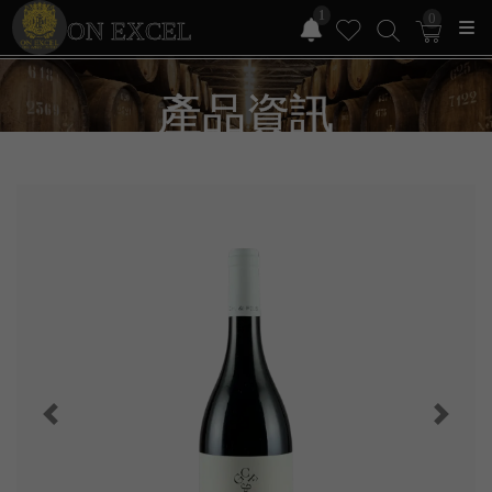
1
0
ON EXCEL
產品資訊