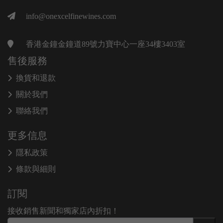
info@onexcelfinewines.com
香港金鐘金鐘道89號力寶中心一座34樓3403室
售後服務
換貨和退款
關於我們
聯絡我們
更多信息
隱私政策
條款與細則
訂閱
接收銷售新聞和獨家店內折扣！