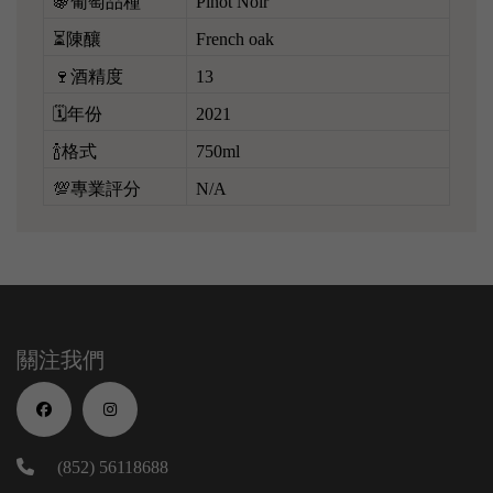
🍇葡萄品種
Pinot Noir
⏳陳釀
French oak
🍷酒精度
13
🗓️年份
2021
🍾格式
750ml
💯專業評分
N/A
關注我們
(852) 56118688