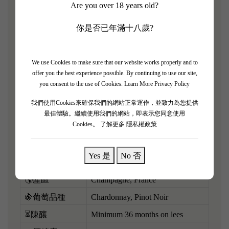
Are you over 18 years old?
檳王粉紅香檳）！2003 係歐洲歷史性嘅熱浪年份，
造就咗呢支極度豐滿、充滿力量感嘅傳奇 Rosé。採
你是否已年滿十八歲?
用高比例 Pinot Noir（黑皮諾）釀造，酒液呈現深邃
奪目嘅琥珀粉紅色。香氣極度狂野複雜，爆發出熟透
We use Cookies to make sure that our website works properly and to
嘅野莓、無花果、烤可可豆、甘草同陣陣深沉嘅煙燻
offer you the best experience possible. By continuing to use our site,
礦物味。口感極度厚實油潤，擁有令人震驚嘅爆發力
you consent to the use of Cookies.
Learn More Privacy Policy
同立體感，酸度同果味完美平衡。呢支係拍賣會級別
我們使用Cookies來確保我們的網站正常運作，並致力為您提供
嘅珍品，配搭頂級和牛或者片皮鴨，霸氣盡現！
最佳體驗。繼續使用我們的網站，即表示您同意使用
Cookies。
了解更多 隱私權政策
Yes 是
No 否
🌎產區
Champagne, France
🍇葡萄品種
Chardonnay, Pinot Noir
⏳陳釀
Minimum 36 months on lees