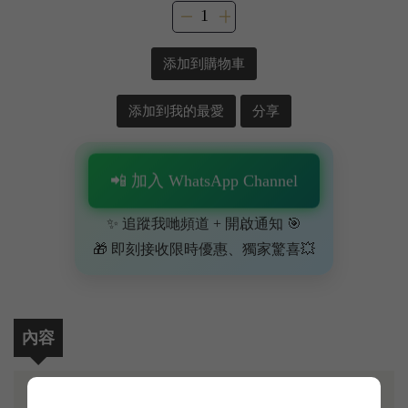
添加到購物車
添加到我的最愛
分享
📲 加入 WhatsApp Channel
✨ 追蹤我哋頻道 + 開啟通知 🎯
🎁 即刻接收限時優惠、獨家驚喜💥
內容
頂級富豪至愛嘅神級香檳——Dom Pérignon Rosé（香