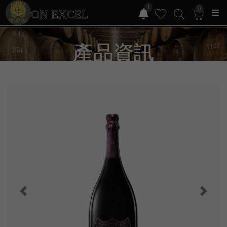
1
0
ON EXCEL
產品資訊