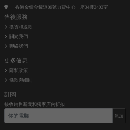
香港金鐘金鐘道89號力寶中心一座34樓3403室
售後服務
換貨和退款
關於我們
聯絡我們
更多信息
隱私政策
條款與細則
訂閱
接收銷售新聞和獨家店內折扣！
添加