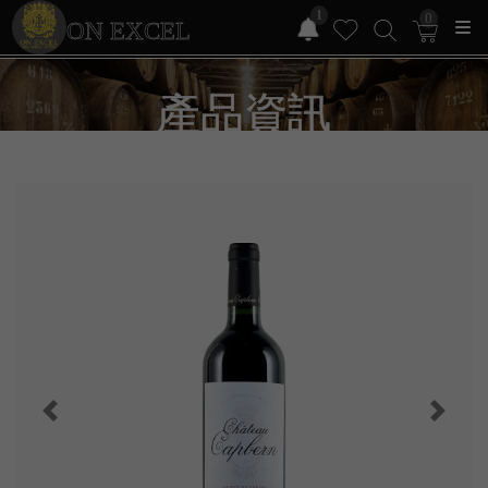
1
0
ON EXCEL
產品資訊