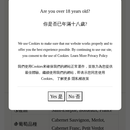
Capbern（前稱 Capbern Gasqueton），背後由大名鼎
Are you over 18 years old?
鼎嘅三級莊 Calon Ségur（卡倫世家 / 愛之酒）團隊全
力主理，質素絕對有保證！2013 係一個涼爽嘅年
你是否已年滿十八歲?
份，令呢支酒完全無聖埃斯泰夫平時嘅強硬單寧，反
而展現出極致嘅輕盈同柔順。香氣充滿新鮮嘅紅桑
We use Cookies to make sure that our website works properly and to
子、櫻桃、花香同淡淡嘅雪松木味。酒體中等偏輕，
offer you the best experience possible. By continuing to use our site,
酸度非常開胃，入口極之順滑解渴。呢支高性價比嘅
you consent to the use of Cookies.
Learn More Privacy Policy
名莊酒，唔需要醒酒，即開即飲！配搭咕嚕肉、白切
我們使用Cookies來確保我們的網站正常運作，並致力為您提供
雞或者簡單嘅意粉，百搭又好飲！
最佳體驗。繼續使用我們的網站，即表示您同意使用
Cookies。
了解更多 隱私權政策
Yes 是
No 否
🌎產區
Saint-Estèphe, Bordeaux, France
Cabernet Sauvignon, Merlot,
🍇葡萄品種
Cabernet Franc, Petit Verdot