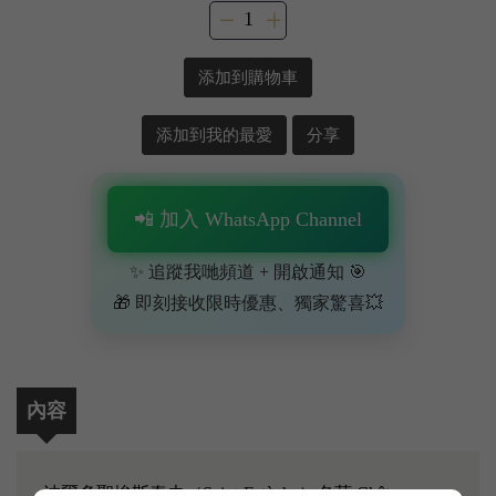
添加到購物車
添加到我的最愛
分享
📲 加入 WhatsApp Channel
✨ 追蹤我哋頻道 + 開啟通知 🎯
🎁 即刻接收限時優惠、獨家驚喜💥
內容
波爾多聖埃斯泰夫（Saint-Estèphe）名莊 Château