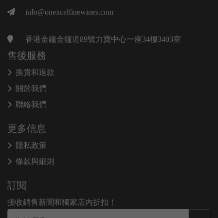
info@onexcelfinewines.com
香港金鐘金鐘道89號力寶中心一座34樓3403室
售後服務
換貨和退款
關於我們
聯絡我們
更多信息
隱私政策
條款與細則
訂閱
接收銷售新聞和獨家店內折扣！