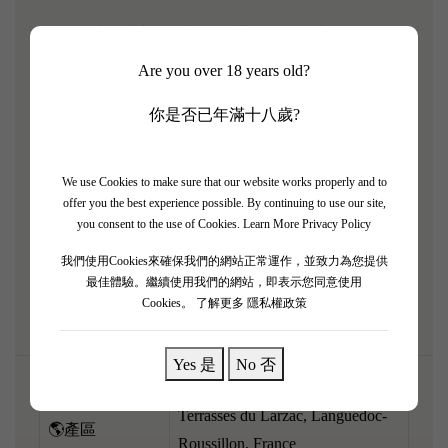
2016 係法國南部一個極具結構同陳年潛力嘅超級靚
年！呢支由 Cassagne & Vitailles 打造嘅 Clas Mani，同
Are you over 18 years old?
樣來自極優質嘅 Terrasses du Larzac 產區。經過幾年
你是否已年滿十八歲?
陳化，而家飲正正係展現深層魅力嘅時候。香氣非常
複雜有層次，濃郁嘅黑車厘子、李子乾，伴隨住好迷
人嘅松露、皮革、黑朱古力同南法香草（Garrigue）
We use Cookies to make sure that our website works properly and to
味。酒體飽滿，單寧結實得嚟已經打磨得非常順滑，
offer you the best experience possible. By continuing to use our site,
you consent to the use of Cookies.
Learn More Privacy Policy
入口充滿立體感同張力。呢支酒充滿陽剛氣息同深
度，配搭紅酒燉牛肉、烤鴨或者陳年硬芝士，絕對係
我們使用Cookies來確保我們的網站正常運作，並致力為您提供
最佳體驗。繼續使用我們的網站，即表示您同意使用
極致嘅味覺享受！
Cookies。
了解更多 隱私權政策
Yes 是
No 否
Terrasses du Larzac, Languedoc-
🌎產區
Roussillon, France