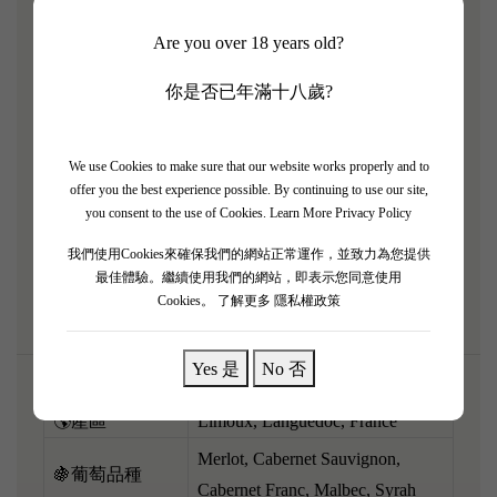
喺法國南部 Limoux（利穆）產區打造嘅頂級限量
Are you over 18 years old?
Chardonnay（莎當妮）！2017 係一個非常高質嘅年
份。呢支酒行嘅係極度豐厚、高雅木桶香嘅布爾岡頂
你是否已年滿十八歲?
級白酒路線。酒色金黃，散發出非常濃郁嘅熟蜜桃、
菠蘿、牛油、烤杏仁同高貴嘅雲呢拿橡木香氣。入口
We use Cookies to make sure that our website works properly and to
質感極度油潤圓滑，酒體飽滿，但背後有 Limoux 產
offer you the best experience possible. By continuing to use our site,
區特有嘅清涼酸度撐住，令到成支酒平衡感極高，餘
you consent to the use of Cookies.
Learn More Privacy Policy
韻悠長。呢支極具貴族氣質嘅白酒，配搭芝士白汁海
我們使用Cookies來確保我們的網站正常運作，並致力為您提供
鮮或者烤家禽，絕對有驚喜！
最佳體驗。繼續使用我們的網站，即表示您同意使用
Cookies。
了解更多 隱私權政策
Yes 是
No 否
🌎產區
Limoux, Languedoc, France
Merlot, Cabernet Sauvignon,
🍇葡萄品種
Cabernet Franc, Malbec, Syrah