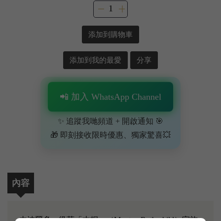
添加到購物車
添加到我的最愛
分享
📲 加入 WhatsApp Channel
✨ 追蹤我哋頻道 + 開啟通知 🎯
🎁 即刻接收限時優惠、獨家驚喜💥
內容
由波爾多一級莊「木桐」（Mouton Rothschild）家族