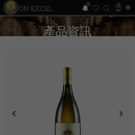
1
0
ON EXCEL
產品資訊