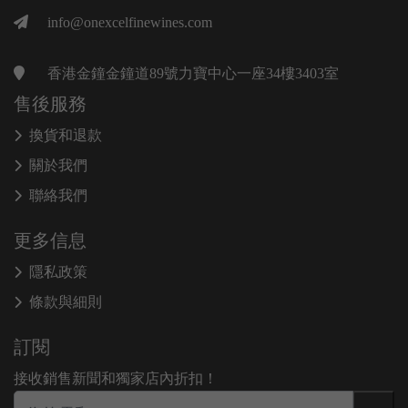
info@onexcelfinewines.com
香港金鐘金鐘道89號力寶中心一座34樓3403室
售後服務
換貨和退款
關於我們
聯絡我們
更多信息
隱私政策
條款與細則
訂閱
接收銷售新聞和獨家店內折扣！