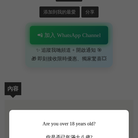
添加到我的最愛
分享
📲 加入 WhatsApp Channel
✨ 追蹤我哋頻道 + 開啟通知 🎯
🎁 即刻接收限時優惠、獨家驚喜💥
內容
【Chevalier de Lascombes 2019】
Are you over 18 years old?
法國二級酒莊Chateau Lascombes創於17世紀，是波爾
你是否已年滿十八歲?