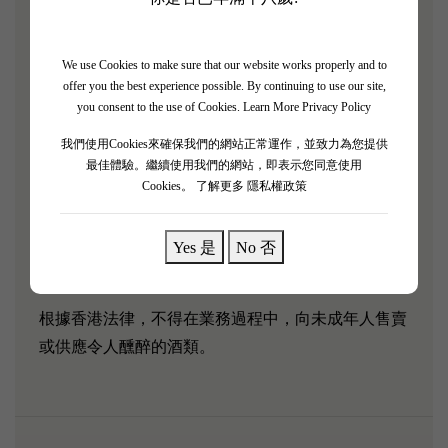
多瑪歌地區的列級酒莊，於1855年被評為二級酒莊。
Chevalier de Lascombes 2019是著名二級酒莊Chateau
Lascombes所生產的副牌酒，被譽為是年輕的騎士！
We use Cookies to make sure that our website works properly and to
offer you the best experience possible. By continuing to use our site,
「Chevalier de Lascombes 2019擁有雪松、煙草和黑加
you consent to the use of Cookies.
Learn More Privacy Policy
侖子的香味，芳香四溢。提示著柑橘的氣息；其酒體
我們使用Cookies來確保我們的網站正常運作，並致力為您提供
中等，精緻而亮麗。」－James Suckling
最佳體驗。繼續使用我們的網站，即表示您同意使用
Cookies。
了解更多 隱私權政策
葡萄品種：
40% Cabernet Sauvignon, 60% Merlot
Yes 是
No 否
根據香港法律，不得在業務過程中，向未成年人售賣
或供應令人醺醉的酒類。