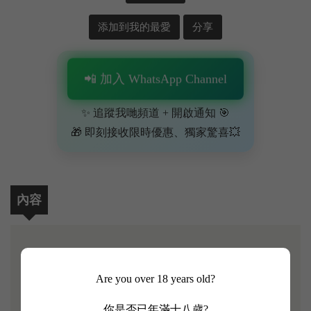
添加到我的最愛
分享
📲 加入 WhatsApp Channel
✨ 追蹤我哋頻道 + 開啟通知 🎯
🎁 即刻接收限時優惠、獨家驚喜💥
內容
【Chevalier de Lascombes 2019】
Are you over 18 years old?
法國二級酒莊Chateau Lascombes創於17世紀，是波爾
你是否已年滿十八歲?