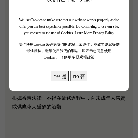
多瑪歌地區的列級酒莊，於1855年被評為二級酒莊。
Chevalier de Lascombes 2019是著名二級酒莊Chateau
Lascombes所生產的副牌酒，被譽為是年輕的騎士！
We use Cookies to make sure that our website works properly and to
offer you the best experience possible. By continuing to use our site,
「Chevalier de Lascombes 2019擁有雪松、煙草和黑加
you consent to the use of Cookies.
Learn More Privacy Policy
侖子的香味，芳香四溢。提示著柑橘的氣息；其酒體
我們使用Cookies來確保我們的網站正常運作，並致力為您提供
中等，精緻而亮麗。」－James Suckling
最佳體驗。繼續使用我們的網站，即表示您同意使用
Cookies。
了解更多 隱私權政策
葡萄品種：
40% Cabernet Sauvignon, 60% Merlot
Yes 是
No 否
根據香港法律，不得在業務過程中，向未成年人售賣
或供應令人醺醉的酒類。