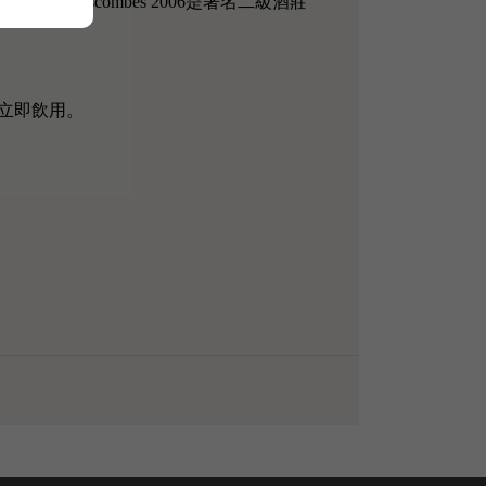
r de Lascombes 2006是著名二級酒莊
立即飲用。