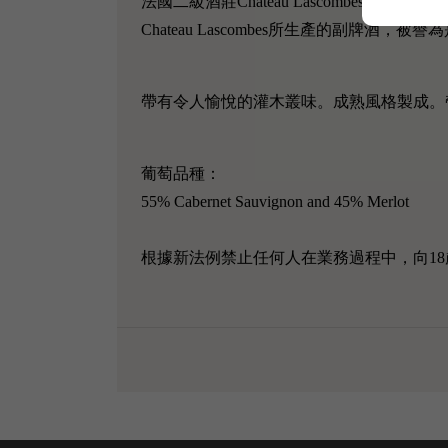
法國二級酒莊Chateau Lascombes創於17
Chateau Lascombes所生產的副牌酒，
帶有令人愉悅的灌木叢味。成熟風格製成。
葡萄品種：
55% Cabernet Sauvignon and 45% Merlot
根據新法例禁止任何人在業務過程中，向18