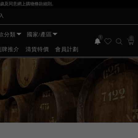
歲及同意網上購物條款細則。
入
款分類
國家/產區
1
0
副牌推介
清貨特價
會員計劃