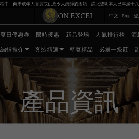
程中，向未成年人售賣或供應令人醺醉的酒類，謹此聲明本人已年滿十八
ON EXCEL
中文
Eng
登
夏日優惠券
限時優惠
新品登場
人氣排行榜
酒
編輯推介
套裝精選
寧夏精品
必選一級莊
產品資訊