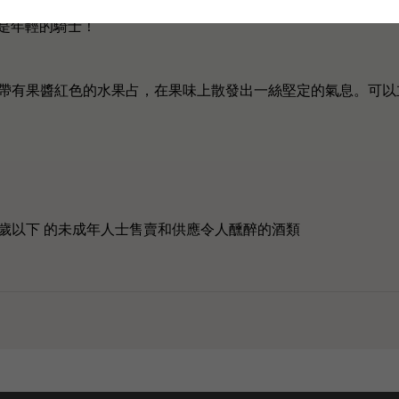
世紀，是波爾多瑪歌地區的列級酒莊，於1855年被評為二級酒莊。Chevalie
被譽為是年輕的騎士！
帶有果醬紅色的水果占，在果味上散發出一絲堅定的氣息。可以
歲以下 的未成年人士售賣和供應令人醺醉的酒類