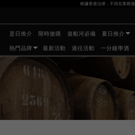
根據香港法律，不得在業務過
是日推介
限時搶購
遊船河必備
夏日推介
熱門品牌
最新活動
過往活動
一分鐘學酒