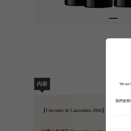
內容
We use C
我們使用
【Chevalier de Lascombes 2006】