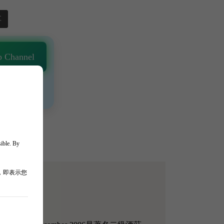
享
 Channel
通知 🎯
、獨家驚喜💥
sible. By
，即表示您