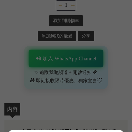
添加到購物車
添加到我的最愛
分享
📲 加入 WhatsApp Channel
✨ 追蹤我哋頻道 + 開啟通知 🎯
🎁 即刻接收限時優惠、獨家驚喜💥
內容
2020 年完成咗波爾多連續三年靚年嘅神話！呢支侯