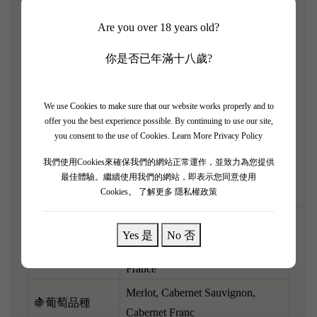
伯王副牌（Le Clarence de Haut-Brion）交出咗霸氣十
Are you over 18 years old?
足嘅大師級功課！相比起 19 年嘅華麗，20 年明顯更
加濃縮、深沉同埋結構緊密。酒液深不見底，爆發出
你是否已年滿十八歲?
黑醋栗甜酒、黑櫻桃、特濃咖啡、黑朱古力同非常強
烈嘅熱磚頭、炭火煙燻味。酒體極度飽滿，骨架硬淨
We use Cookies to make sure that our website works properly and to
到好似摩天大廈咁，單寧海量但極之光滑熟透，為長
offer you the best experience possible. By continuing to use our site,
遠陳年打好極佳基礎。呢支絕對係買嚟儲嘅超級潛力
you consent to the use of Cookies.
Learn More Privacy Policy
股，將來配搭炭烤頂級和牛，滋味無窮！
我們使用Cookies來確保我們的網站正常運作，並致力為您提供
最佳體驗。繼續使用我們的網站，即表示您同意使用
Cookies。
了解更多 隱私權政策
Yes 是
No 否
Pessac-Léognan, Bordeaux,
🌎產區
France
Merlot, Cabernet Sauvignon,
🍇葡萄品種
Cabernet Franc