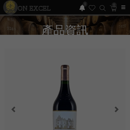
1
0
ON EXCEL
產品資訊