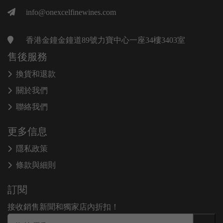
info@onexcelfinewines.com
香港金鐘金鐘道89號力寶中心一座34樓3403室
售後服務
換貨和退款
關於我們
聯絡我們
更多信息
隱私政策
條款與細則
訂閱
接收銷售新聞和獨家店內折扣！