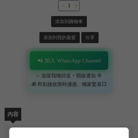
添加到購物車
添加到我的最愛
分享
📲 加入 WhatsApp Channel
✨ 追蹤我哋頻道 + 開啟通知 🎯
🎁 即刻接收限時優惠、獨家驚喜💥
內容
1995 年係波爾多右岸一個非常堅實、極具骨架嘅頂