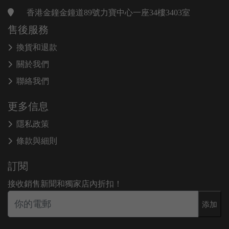
香港金鐘金鐘道89號力寶中心一座34樓3403室
售後服務
換貨和退款
關於我們
聯絡我們
更多信息
隱私政策
條款與細則
訂閱
接收銷售新聞和獨家店內折扣！
添加