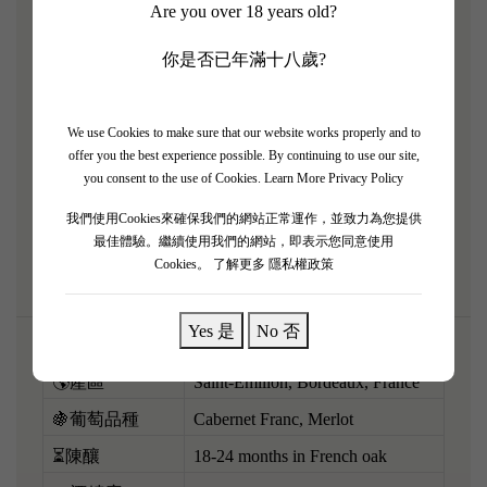
Are you over 18 years old?
級靚年！呢支 95 年白馬莊（Cheval Blanc）經過近三
十年歲月洗禮，完美示範咩叫「經典老酒嘅巔峰」。
你是否已年滿十八歲?
香氣極之深邃複雜，濃郁嘅黑桑子乾、雪茄盒、烤橡
木、黑松露同白馬莊最招牌嘅紫羅蘭花香互相交織。
We use Cookies to make sure that our website works properly and to
酒體中等偏飽滿，當年強硬嘅單寧而家已經變得非常
offer you the best experience possible. By continuing to use our site,
圓滑有層次，酸度依然充滿活力，餘韻帶有迷人嘅甘
you consent to the use of Cookies.
Learn More Privacy Policy
香同礦物感。配搭烤羊架、紅燒肉或者濃郁嘅野菌燴
我們使用Cookies來確保我們的網站正常運作，並致力為您提供
飯，肉汁會令酒香極致昇華！
最佳體驗。繼續使用我們的網站，即表示您同意使用
Cookies。
了解更多 隱私權政策
Yes 是
No 否
🌎產區
Saint-Émilion, Bordeaux, France
🍇葡萄品種
Cabernet Franc, Merlot
⏳陳釀
18-24 months in French oak