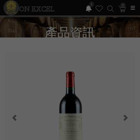
1
0
ON EXCEL
產品資訊