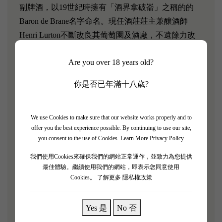
副牌酒，以19世紀時擁有「酒界拿破崙」之稱的的
Baron de Brane名字命名。現任酒莊莊主兼釀酒師
Henri Lurton不斷改良其葡萄園及酒廠，不遺餘力改
善酒莊的出品，這間位於Margaux產區的酒莊以品質
Are you over 18 years old?
穩定見稱 ，收成佳年份依然能夠展現獨特的風土特
色，以及其釀酒技術！
你是否已年滿十八歲?
「Baron de Brane 2017葡萄酒呈深紫色，聞落帶有濃
郁的的花香，紅色水果和黑色水果香味，葡萄酒更帶
We use Cookies to make sure that our website works properly and to
offer you the best experience possible. By continuing to use our site,
有黑朱古力 和皮革的味道！經過實試記錄，葡萄酒
you consent to the use of Cookies.
Learn More Privacy Policy
聞落帶有黑色水果香氣（黑莓和黑加倫子）和花香，
我們使用Cookies來確保我們的網站正常運作，並致力為您提供
另有雲尼拿和香料的氣息~ 而黑朱古力和皮革的味
最佳體驗。繼續使用我們的網站，即表示您同意使用
道，相信是因為葡萄酒在30％的新法國橡木桶中陳放
Cookies。
了解更多 隱私權政策
12個月後，致使香氣和層次分明！葡萄酒口感中等，
單寧細膩 ~ 雖然不是很複雜，但是有令人滿意的深度
Yes 是
No 否
和Meaty的餘韻令人印象深刻！這是一款優雅、平衡