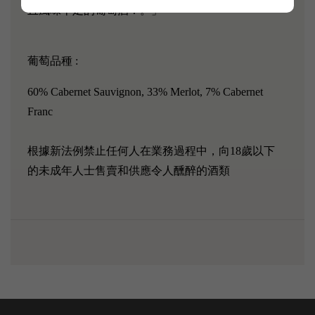
且風味十足的葡萄酒！。」
葡萄品種 :
60% Cabernet Sauvignon, 33% Merlot, 7% Cabernet
Franc
根據新法例禁止任何人在業務過程中，向18歲以下
的未成年人士售賣和供應令人醺醉的酒類