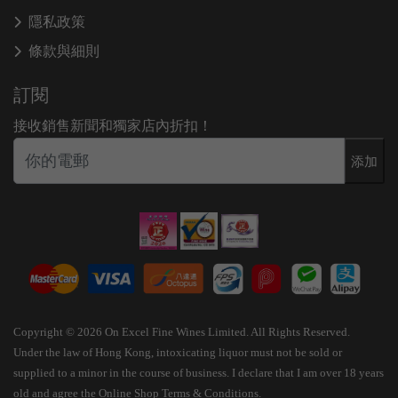
隱私政策
條款與細則
訂閱
接收銷售新聞和獨家店內折扣！
添加
Copyright © 2026 On Excel Fine Wines Limited. All Rights Reserved.
Under the law of Hong Kong, intoxicating liquor must not be sold or
supplied to a minor in the course of business. I declare that I am over 18 years
old and agree the Online Shop Terms & Conditions.