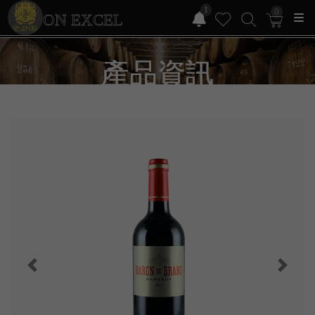
1
0
ON EXCEL
產品資訊