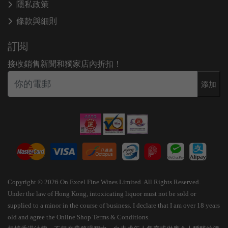
隱私政策
條款與細則
訂閱
接收銷售新聞和獨家店內折扣！
添加
Copyright © 2026 On Excel Fine Wines Limited. All Rights Reserved.
Under the law of Hong Kong, intoxicating liquor must not be sold or
supplied to a minor in the course of business. I declare that I am over 18 years
old and agree the Online Shop Terms & Conditions.