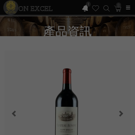
1
0
ON EXCEL
產品資訊