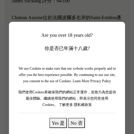
James Suckling 評分：94/100
Chateau Ausone位於法國波爾多右岸的Saint-Emilion產
區，是產區內僅有的4座Saint-Emilion一級A等酒莊之
一。Chateau Ausone的葡萄酒一直有著“詩人之酒”的
Are you over 18 years old?
美譽，其酒液色澤深邃，散發著非常純淨的深色果
你是否已年滿十八歲?
實、甘草、鮮花以及碎石的氣息;其酒體飽滿卻又不
過於厚重，陳年潛力極強。Robert Parker曾言道：
「如果耐心不是你的美德， 那麼買一瓶Ausone也就
We use Cookies to make sure that our website works properly and to
offer you the best experience possible. By continuing to use our site,
沒有意義了」
you consent to the use of Cookies.
Learn More Privacy Policy
我們使用Cookies來確保我們的網站正常運作，並致力為您提供
「Chateau Ausone 2006是該年份極少數能稱得上為佳
最佳體驗。繼續使用我們的網站，即表示您同意使用
釀的候選人之一。Chateau Ausone 2006具有深邃的墨
Cookies。
了解更多 隱私權政策
綠/深藍/紫色，以及非凡而精確的礦物、鮮花、藍莓
和黑加侖子的香氣且具有神話般的胞滿和濃郁的強
Yes 是
No 否
度。但Chateau Ausone 2006的獨特性在於它的縝密