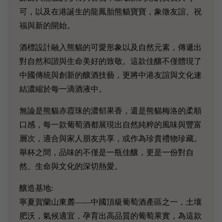
可，以及在港誕生的龍鳳胎熊貓寶寶，象徵友誼、祝
福與新的開始。
酒標設計融入熊貓的可愛形象以及自然元素，傳遞出
對自然和諧與生命美好的致敬。這款佳釀不僅體現了
中國傳統與創新的釀酒技藝，更將中港友誼與文化連
結濃縮於每一滴酒液中。
無論是熊貓赤霞珠的濃郁果香，還是熊貓梅洛的柔順
口感，每一款葡萄酒都展現出自然純粹的風味與豐富
層次，適合與家人朋友共享，或作為珍貴禮物珍藏。
舉杯之間，品味的不僅是一瓶佳釀，更是一份對自
然、生命與文化的深切熱愛。
釀造基地:
寧夏賀蘭山東麓——中國頂級葡萄酒產區之一，土壤
肥沃，氣候適宜，孕育出高品質的葡萄果實，為這款