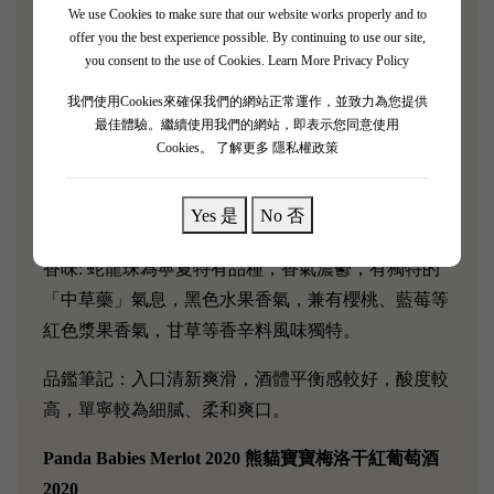
與其配合使得酒體平衡，酒體中等，單寧柔順，餘味
We use Cookies to make sure that our website works properly and to
offer you the best experience possible. By continuing to use our site,
悠長。
you consent to the use of Cookies.
Learn More Privacy Policy
AnAn & KeKe Cabernet Gernischt 2020 安安可可蛇
我們使用Cookies來確保我們的網站正常運作，並致力為您提供
龍珠干紅葡萄酒 2020
最佳體驗。繼續使用我們的網站，即表示您同意使用
Cookies。
了解更多 隱私權政策
葡萄品種：100% 蛇龍珠（Cabernet Gernischt）
Yes 是
No 否
色澤: 深寶石紅、澄清透明有光澤，掛杯非常明顯
香味: 蛇龍珠為寧夏特有品種，香氣濃鬱，有獨特的
「中草藥」氣息，黑色水果香氣，兼有櫻桃、藍莓等
紅色漿果香氣，甘草等香辛料風味獨特。
品鑑筆記：入口清新爽滑，酒體平衡感較好，酸度較
高，單寧較為細膩、柔和爽口。
Panda Babies Merlot 2020 ⁠熊貓寶寶梅洛干紅葡萄酒
2020