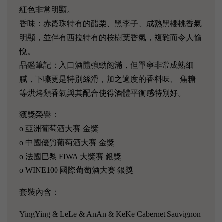
紅色非常明顯。
香味：赤霞珠特有的醋栗、黑李子、成熟黑櫻桃香氣
明顯，並伴有西拉特有的桉樹葉香氣，複雜而令人愉
悅。
品鑑筆記：入口酒體強勁飽滿，但單寧非常成熟細
膩，下嚥更是特別絲滑，加之適度的香料味、 焦糖
等烘烤類香氣與其配合使得酒體平衡感特別好。
獲獎榮譽：
o 亞洲葡萄酒大賽 金獎
o 中國優質葡萄酒大賽 金獎
o 法國巴黎 FIWA 大獎賽 銀獎
o WINE100 國際葡萄酒大賽 銀獎
套裝內含：
YingYing & LeLe & AnAn & KeKe Cabernet Sauvignon