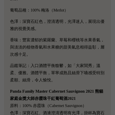
葡萄品種：100% 梅洛（Merlot）
色澤：深寶石紅色，澄清透明，光澤迷人，展現出優
雅的視覺美感。
香味：豐富濃郁的紫羅蘭、草莓和櫻桃等水果香氣，
與淡淡的植物香氣和水果糖的甜美氣息相得益彰，層
次感十足。
品鑑筆記：入口酒體平衡馥鬱，如「大家閨秀」溫
柔、優雅。酒體平衡，單寧成熟且絲滑下嚥感受特別
柔順、絲滑，令人愉悅。
Panda Family Master Cabernet Sauvignon 2021 熊貓
家庭金獎大師赤霞珠干紅葡萄酒2021
原料：100% 赤霞珠（Cabernet Sauvignon）
色澤：深寶石紅、酒液澄清透明有光澤，掛杯為寶石