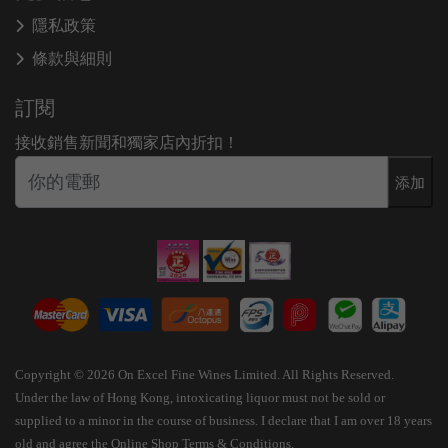
隱私政策
條款與細則
訂閱
接收銷售新聞和獨家店內折扣！
添加
Copyright © 2026 On Excel Fine Wines Limited. All Rights Reserved.
Under the law of Hong Kong, intoxicating liquor must not be sold or
supplied to a minor in the course of business. I declare that I am over 18 years
old and agree the Online Shop Terms & Conditions.