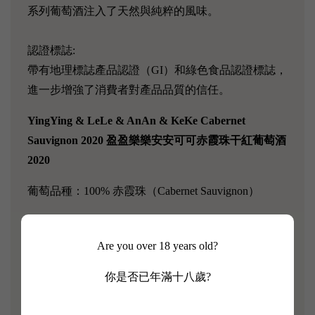
系列葡萄酒注入了天然與純粹的風味。
認證標誌:
帶有地理標誌產品認證（GI）和綠色食品認證標誌，
進一步增強了消費者對產品品質的信任。
YingYing & LeLe & AnAn & KeKe Cabernet
Sauvignon 2020 盈盈樂樂安安可可赤霞珠干紅葡萄酒
2020
葡萄品種：100% 赤霞珠（Cabernet Sauvignon）
色澤：深寶石紅色、澄清透明有光澤。
Are you over 18 years old?
香味：黑色水果香氣、漿果等濃郁水果香氣，伴隨著
淡淡橡木桶的氣味。
你是否已年滿十八歲?
品鑑筆記：有著淡淡的香料味、焦糖等烘烤類的香氣