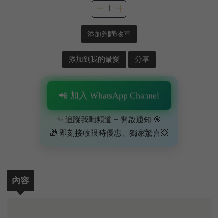
添加到購物車
添加到我的最愛
分享
📲 加入 WhatsApp Channel
✨ 追蹤我哋頻道 + 開啟通知 🎯
🎁 即刻接收限時優惠、獨家驚喜💥
內容