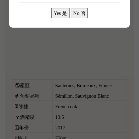
75% Semillon, 25% Sauvignon Blanc
Yes 是
No 否
根據新法例禁止任何人在業務過程中，向18歲以下的
未成年人士售賣和供應令人醺醉的酒類。
🌎產區
Sauternes, Bordeaux, France
🍇葡萄品種
Sémillon, Sauvignon Blanc
⏳陳釀
French oak
🍷酒精度
13.5
🗓️年份
2017
🍾格式
750ml