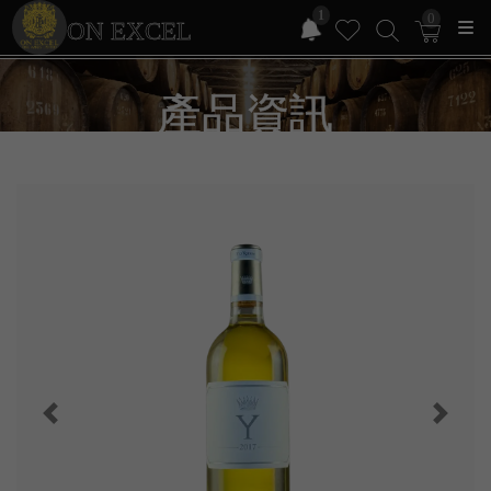
1
0
ON EXCEL
產品資訊