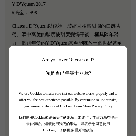
Y D'Yquem 2017
#滴金 #JS98
Chateau D’Yquem以複雜、濃縮且相當甜潤的口感著
稱。酒中爽脆的酸度使甜度變得平衡，極具陳年潛
力，個別年份的Y D'Yquem甚至能陳放一個世紀甚至
更長的時間。而隨著時間的流逝，Y D'Yquem的香氣
Are you over 18 years old?
和風味會變得更為複雜且迷人，酒液的顏色也會從明
亮的稻草黃逐漸過渡到金棕色、琥珀色以及焦糖色。
你是否已年滿十八歲?
「Y D'Yquem 2017從杯中躍出，帶有蜜杏、菠蘿、青
芒果、碎石、糖漬姜、芫荽籽和柑橘皮的香氣，且帶
We use Cookies to make sure that our website works properly and to
有淡淡的橙花味。口感非常緊密，充滿清新和活力，
offer you the best experience possible. By continuing to use our site,
you consent to the use of Cookies.
Learn More Privacy Policy
堆疊著層層的礦物質和香料，以史詩般的平衡和持久
性結束。」－Robert Parker
我們使用Cookies來確保我們的網站正常運作，並致力為您提供
最佳體驗。繼續使用我們的網站，即表示您同意使用
葡萄品種 :
Cookies。
了解更多 隱私權政策