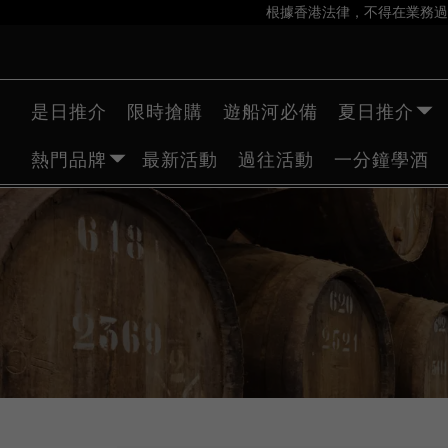
根據香港法律，不得在業務過
是日推介
限時搶購
遊船河必備
夏日推介
熱門品牌
最新活動
過往活動
一分鐘學酒