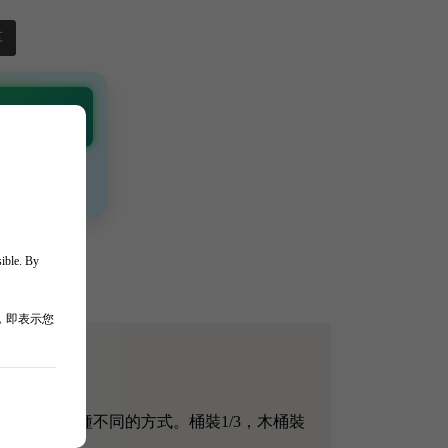
享
 Channel
通知 🎯
、獨家驚喜💥
sible. By
，即表示您
上。對待酒是三種不同的方式。桶裝1/3，木桶裝