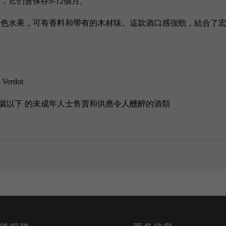
，它們會保存9-12個月。
種深色。的香水紅色水果，可有香料和帶有的木材味。這款酒口感強勁，結合
 Verdot
歲以下 的未成年人士售賣和供應令人醺醉的酒類