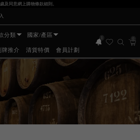
歲及同意網上購物條款細則。
入
款分類
國家/產區
1
0
副牌推介
清貨特價
會員計劃