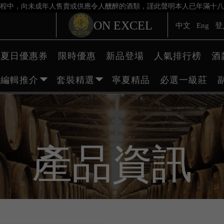
程中，向未成年人售賣或供應令人醺醉的酒類，謹此聲明本人已年滿十八
ON EXCEL
中文
Eng
登
夏日優惠券
限時優惠
新品登場
人氣排行榜
酒
編輯推介
套裝精選
寧夏精品
必選一級莊
產品資訊