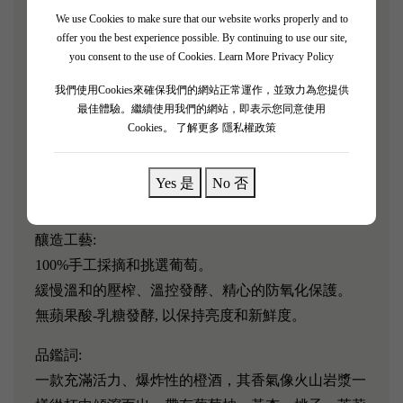
有機種植的概念，在葡萄栽培的過程中嚴格控制化學
We use Cookies to make sure that our website works properly and to
肥料和農藥的使用量，對每棵葡萄樹都實施人工精細
offer you the best experience possible. By continuing to use our site,
you consent to the use of Cookies.
Learn More Privacy Policy
化管理。葡萄園內種植的主要品種有赤霞珠
（Cabernet Sauvignon）、梅洛（Merlot）、夏多內
我們使用Cookies來確保我們的網站正常運作，並致力為您提供
（Chardonnay）和雷司令（Riesling）。
最佳體驗。繼續使用我們的網站，即表示您同意使用
Cookies。
了解更多 隱私權政策
葡萄品種:
Malvasia 50%, 50% (Viognier, Riesling,
Yes 是
No 否
Gewurztraminer, Yellow Moscato, Sauvignon Blanc, etc.)
釀造工藝:
100%手工採摘和挑選葡萄。
緩慢溫和的壓榨、溫控發酵、精心的防氧化保護。
無蘋果酸-乳糖發酵, 以保持亮度和新鮮度。
品鑑詞:
一款充滿活力、爆炸性的橙酒，其香氣像火山岩漿一