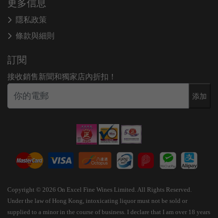
更多信息
隱私政策
條款與細則
訂閱
接收銷售新聞和獨家店內折扣！
添加
Copyright © 2026 On Excel Fine Wines Limited. All Rights Reserved.
Under the law of Hong Kong, intoxicating liquor must not be sold or
supplied to a minor in the course of business. I declare that I am over 18 years