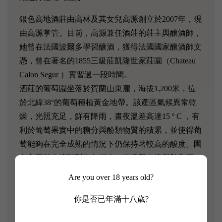
銀色高地酒莊由高林及其女兒高源創立於2007年，現
由高源掌管。目前，高源兼任酒莊的莊主與釀酒師，
她曾在法國波爾多學習釀酒，獲得法國國家釀酒師文
憑，曾在著名的1855三級莊凱隆世家莊園（Chateau
Calon Segur ）實習過一段時間。
酒莊的葡萄園坐落於賀蘭山東麓，海拔1,200米，位
於北緯38°的葡萄種植黃金地帶。該產區氣候異常乾
燥，光照充足，鮮有降雨，晝夜溫差高達15 º C ，有
利於葡萄果實中的糖分與酚類物質的積累，並使得葡
萄能夠在完全成熟的情況下仍保持著較高的酸度。園
內主要的土壤類型為灰鈣土、砂礫質土壤與鵝卵石，
有機質含量低，較貧瘠。由於冬季較為寒冷，為防止
Are you over 18 years old?
葡萄藤死亡，酒莊會採取土埋法，將葡萄藤壓倒在
你是否已年滿十八歲?
地，埋至地下30厘米，以防葡萄藤和根係受凍。待到
春季，再將土堆挖走，讓葡萄藤恢復原狀。酒莊秉承