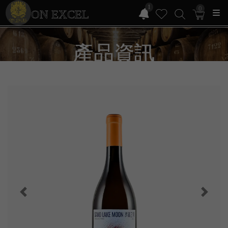
1
0
ON EXCEL
產品資訊