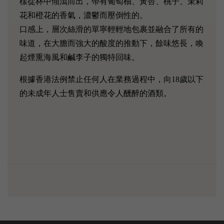
樣從杯中傾瀉而出，帶有葡萄柚、黃杏、桃子、茉莉
花和橙花的香氣，濃鬱而壓倒性的。
口感上，層次絲滑的單寧輕輕地包裹並融合了所有的
味道，在大膽而強大的酸度的推動下，餘味悠長，喚
起煙熏海風和鹹李子的獨特回味。
根據香港法例禁止任何人在業務過程中，向18歲以下
的未成年人士售賣和供應令人醺醉的酒類。