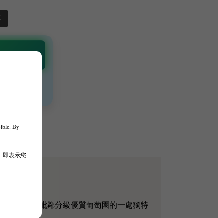
享
 Channel
通知 🎯
、獨家驚喜💥
sible. By
，即表示您
。葡萄園佔地 7 公頃，是毗鄰分級優質葡萄園的一處獨特