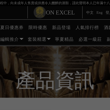
程中，向未成年人售賣或供應令人醺醉的酒類，謹此聲明本人已年滿十八
ON EXCEL
中文
Eng
登
夏日優惠券
限時優惠
新品登場
人氣排行榜
酒
編輯推介
套裝精選
寧夏精品
必選一級莊
產品資訊