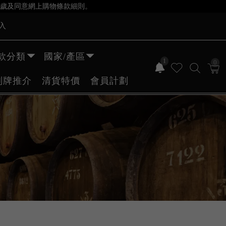
歲及同意網上購物條款細則。
入
款分類
國家/產區
1
0
副牌推介
清貨特價
會員計劃