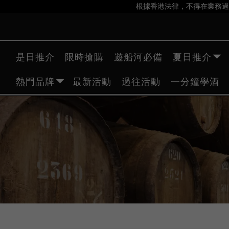
根據香港法律，不得在業務過
是日推介
限時搶購
遊船河必備
夏日推介
熱門品牌
最新活動
過往活動
一分鐘學酒