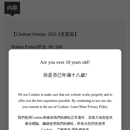
內容
【Chateau Senejac 2021 6支套裝】
Robert Parker評分: 90 /100
Are you over 18 years old?
Château Sénéjac 葡萄園位於真正的綠色環境和豐富的
生物多樣性中，在總面積達 150 公頃的莊園內種植著
你是否已年滿十八歲?
超過 41 公頃的葡萄藤。
葡萄藤平均樹齡為 35 年，種植在比利牛斯山礫石土
We use Cookies to make sure that our website works properly and to
壤中，這些礫石土壤是第四紀時期沉積在皮安-梅多
offer you the best experience possible. By continuing to use our site,
克 (Pian-Medoc) 粘土礫石露頭上的。
you consent to the use of Cookies.
Learn More Privacy Policy
這些礫石土壤提供有效的土壤排水，有助於調節葡萄
我們使用Cookies來確保我們的網站正常運作，並致力為您提供
樹在缺水時所承受的水分壓力。
最佳體驗。繼續使用我們的網站，即表示您同意使用
Cookies。
了解更多 隱私權政策