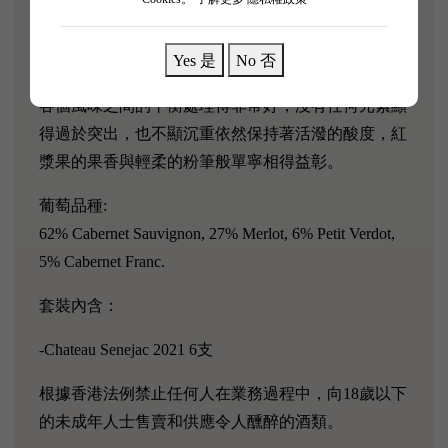
Chateau Senejac 2021年花香撲鼻，香氣明亮而清晰，
鼻尖感受到豐富而細膩的層次。在口腔中展現出如此
Yes 是
No 否
精緻，溫和而迷人的風味。
各個風味之間的平衡處理得非常好，沒有任何元素顯
得過於突出，也不顯沉重依然保持著活潑的酸度，紅
漿果的果香與輕柔的粉筆般單寧相得益彰。
葡萄品種:
62% Cabernet Sauvignon, 27% Merlot, 6% Petit Verdot,
5% Cabernet Franc.
套裝內含：
-Chateau Senejac 2021 6支
根據香港法例禁止任何人在業務過程中，向18歲以下
的未成年人士售賣和供應令人醺醉的酒類。