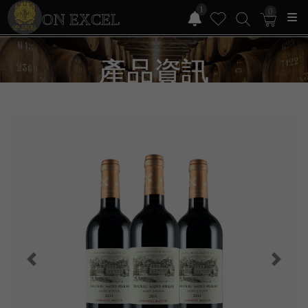
1
0
ON EXCEL
產品資訊