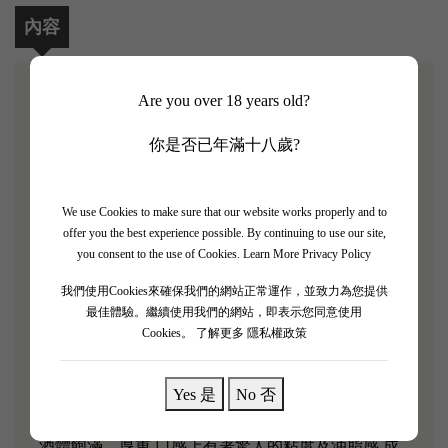
內容
Are you over 18 years old?
【Chateau Saint Pierre 2014 3支套裝】
你是否已年滿十八歲?
James Suckling 評分：92/100
Chateau Saint Pierre 2014 是Medoc四級名莊釀製的葡
We use Cookies to make sure that our website works properly and to
萄酒，該酒莊一直專注於釀製正牌酒，沒有副牌酒，
offer you the best experience possible. By continuing to use our site,
you consent to the use of Cookies.
Learn More Privacy Policy
由此可見該酒品質非比尋常。以水果為主的葡萄酒，
帶有豐富的紅櫻桃，波森莓和無花果味。雖然有很多
我們使用Cookies來確保我們的網站正常運作，並致力為您提供
最佳體驗。繼續使用我們的網站，即表示您同意使用
提取物，但所有東西都保持很好的比例，並且在完成
Cookies。
了解更多 隱私權政策
時有足夠的新鮮度。
Yes 是
No 否
「散發著石墨、煙熏、烤肉、黑莓和黑加侖的香氣，
酒體飽滿，厚重,口感上有著驚人的粘度及油脂感,成